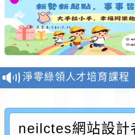
教育部校安中心白海豚
報
淨零綠領人才培育課程
檢送桃園市115學年度
及師生本土語及新住民
115年食農教育專業人
實施要點各1份
程
neilctes網站設
函轉國家通訊傳播委員會