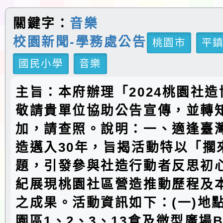
關鍵字：
音樂
校園新聞-學務處公告
桃園市
平
國民小學
音樂
主旨：本府辦理「2024桃園社
敬請貴單位協助公告宣傳，並轉
加，請查照。說明：一、適逢臺
造邁入30年，旨揭活動特以「擱
題，引發參與社造行動者反思初
紀展現桃園社區營造推動歷程及
之成果。活動資訊如下：(一)地
園區1、2、3、13倉及微型廣場B