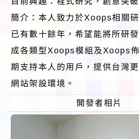
檢送桃園市115學年度
目前興趣：程式研究，創意突
及師生本土語及新住民
簡介：本人致力於Xoops相關
115年食農教育專業人
已有數十餘年，希望能將所研
實施要點各1份
程
函轉國家通訊傳播委員會
成各類型Xoops模組及Xoop
鎮韌性（防空）演習－
「115年金融知識線上
期支持本人的用戶，提供台灣更
速演練執行計畫」
法」
本校115學年度第1學
網站架設環境。
第3次招考代課鐘點教
檢送「桃園市115學年
開發者相片
告(不再辦理後續甄選)
賽實施要點」1份
本市「115學年度學生
程安排一案
「桃園市補助參觀特色