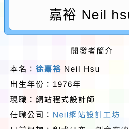
鎮韌性（防空）演習－
「115年金融知識線上
嘉裕 Neil hs
速演練執行計畫」
法」
本校115學年度第1學
第3次招考代課鐘點教
檢送「桃園市115學年
開發者簡介
告(不再辦理後續甄選)
賽實施要點」1份
本市「115學年度學生
本名：
徐嘉裕
Neil Hsu
程安排一案
「桃園市補助參觀特色
出生年份：1976年
展演活動實施計畫」11
教育部校安中心白海豚
現職：網站程式設計師
請一案
報
淨零綠領人才培育課程
任職公司：
Neil網站設計工坊