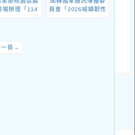
農業部桃園區農
函轉國家通訊傳播委
轉知
良場辦理「114
員會「2026城鎮韌性
廣協會
農教育宣導人員
（防空）演習－行動
自然~
培訓課程初階
網路降速演練執行計
生態
班」
畫」
下一頁
→