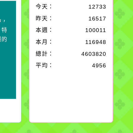
今天：
12733
作者：網路小語
昨天：
16517
中，
一杯清水因滴入一滴污
，特
水而變污濁，一杯污水
本週：
100011
麗的
卻不會因一滴清水的存
本月：
116948
在而變清澈。
總計：
4603820
平均：
4956