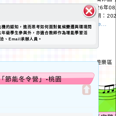
關閉區
危機的認知，進而思考如何面對氣候變遷與環境問
塊
六年級學生參與外，亦適合教師作為增能學習活
、Email承辦人員。
「節能冬令營」-桃園
開
啟
上