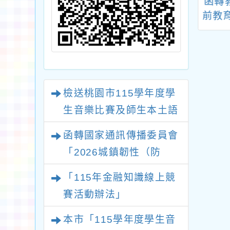
114年度「戶外
檢送本市保護案件案
函轉
：體驗參與、挑
例彙編（兒少性侵害
前教育
趣、跨域創新計
及性剝削）1份，請貴
月份
師資增能研習活
校於性侵害防治及兒
校學
動簡章1份
少性剝削防制課程中
事件
運用宣導，請查照。
檢送桃園市115學年度學
生音樂比賽及師生本土語
及新住民語歌謠比賽實施
函轉國家通訊傳播委員會
要點各1份
「2026城鎮韌性（防
空）演習－行動網路降速
「115年金融知識線上競
演練執行計畫」
賽活動辦法」
本市「115學年度學生音