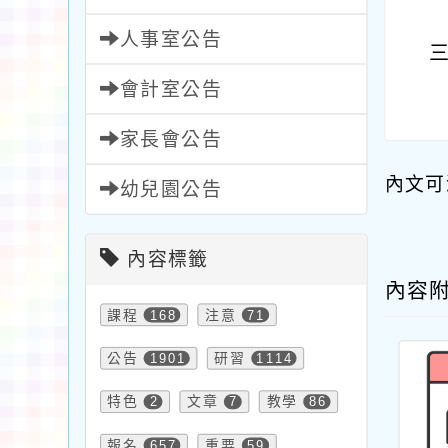
人事室公告
會計室公告
家長會公告
內文可
幼兒園公告
內容標籤
內容
課程
168
注意
71
公告
1901
研習
1114
特色
2
文章
7
教學
86
報名
657
重要
59