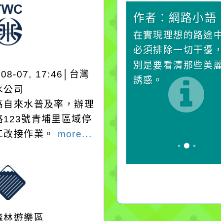
作者：網路小語
作者：網路小語
生活是一面鏡子。你對
在實現理想的路途
它笑，它就對你笑；你
必須排除一切干擾
對它哭，它也對你哭。
別是要看清那些美
-08-07, 17:46│台灣
誘惑。
水公司
高自來水普及率，辦理
路123號青埔里區域停
工改接作業。
more...
森林遊樂區