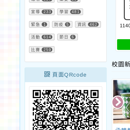
宣導
233
學習
481
緊急
1
防疫
5
資訊
462
114
活動
614
節日
6
比賽
259
校園
頁面QRcode