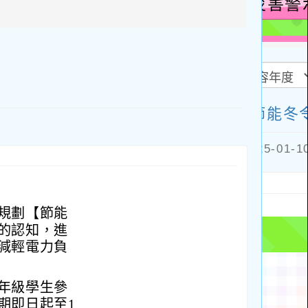
方
區
塊
規劃【節能
的認知，進
減輕電力負
年級學生參
期即日起至1