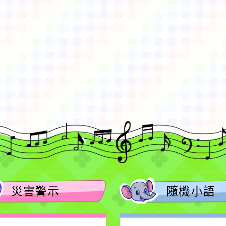
gle、Firefox、Vivaldi、Opera
支援行
 2.5.11
網站語系：zh-TW
eil網站設計工坊
徐嘉裕 Neil hsu
災害警示
隨機小語