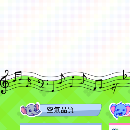
佈景版本：
neilctes
適用瀏覽器：Edge、Goo
Xoops版本：
XOOPS
Xoops
網站設計
：
N
Xoops網站設計者：
空氣品質