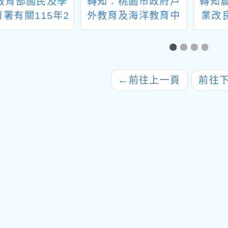
教育部國民及學
轉知：桃園市政府戶
轉知
署有關115年2
外教育及海洋教育中
業改
全國高級中等學
心辦理相關影片競賽
年食
生交通意外死亡
事項提醒
基礎
樣態一案，請查
照。
←
前往上一頁
前往