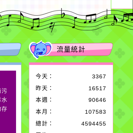
流量統計
今天：
3367
作者：網路小語
昨天：
16517
滴污
生活是一面鏡子。你對
污水
它笑，它就對你笑；你
本週：
90646
的存
對它哭，它也對你哭。
本月：
107583
總計：
4594455