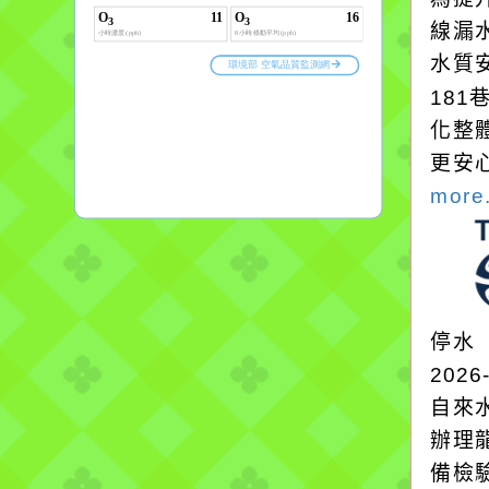
線漏
水質
18
化整
更安
more.
停水
2026
自來
辦理
備檢