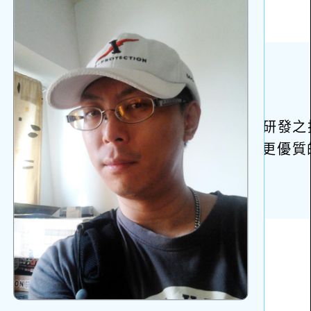
上
方
區
塊