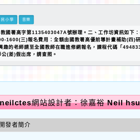
國民小學
音樂
教國署高字第1135403047A號辦理。二、工作坊資訊如下
0900-1600(三)報名費用：全額由國教署高優前導計畫補助
興趣的老師請至全國教師在職進修網報名，課程代碼「494833
公(差)假出席，請查照。
neilctes網站設計者：徐嘉裕 Neil hs
開發者簡介