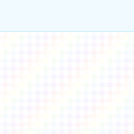
gle、Firefox、Vivaldi、Opera
支援行
 2.5.11
網站語系：zh-TW
eil網站設計工坊
徐嘉裕 Neil hsu