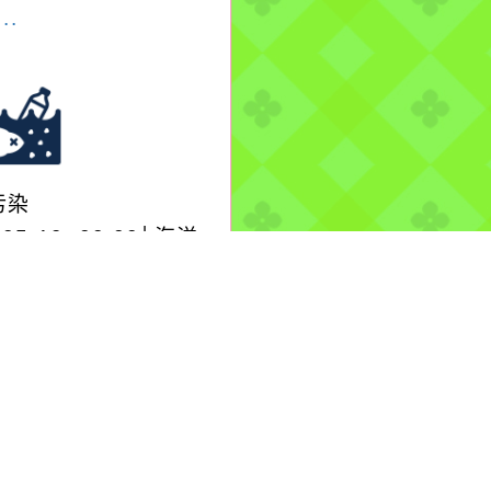
..
污染
-05-19, 00:00│海洋
署
單位\金門縣政府\環境
局：新加坡籍油輪Sun
cury疑似非法排放
..