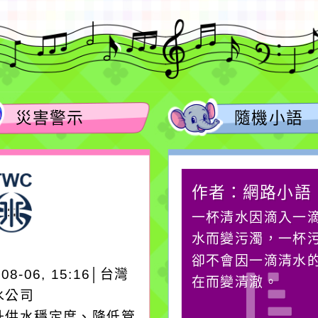
災害警示
隨機小語
作者：網路小語
作者：網路小語
在實現理想的路途中，
一杯清水因滴入一
必須排除一切干擾，特
水而變污濁，一杯
別是要看清那些美麗的
卻不會因一滴清水
-08-06, 15:16│台灣
誘惑。
在而變清澈。
水公司
升供水穩定度、降低管