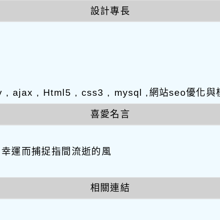
設計專長
y , ajax , Html5 , css3 , mysql ,網站s
喜愛名言
因幸運而捕捉指間流逝的風
相關連結