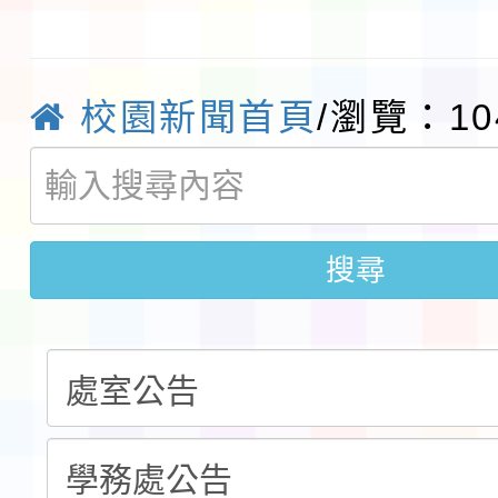
術精英錦標賽」
動」插畫徵件活動
淨零綠生活教案入校路
會
地景藝術節教師研習
校園新聞首頁
/瀏覽：10
115年8月22日(星期六)
桃園市孔廟祈福系列活
「2026桃園藝術巡演
搜尋
開 智慧啟航」
轉知國立東華大學辦理
共學行動站」第二階段
教育部校安中心白海豚
習海報及各區簡章
報
淨零綠領人才培育課程