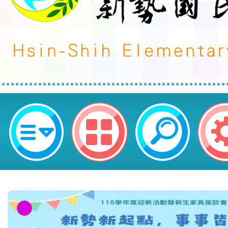
轉知陽明山中山樓「2025國際生
華-人文．生態之旅」活動DM及簡章
平鎮區新勢國民小學