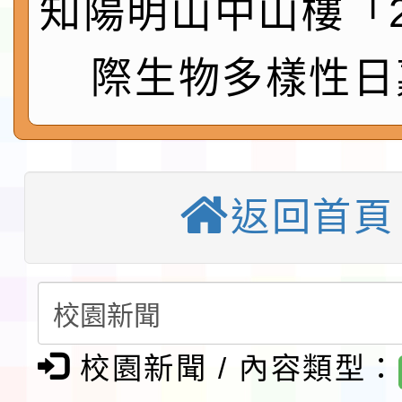
知陽明山中山樓「2
桃園市孔廟祈福系列活
「2026桃園藝術巡演
際生物多樣性日
開 智慧啟航」
轉知國立東華大學辦理
共學行動站」第二階段
教育部校安中心白海豚
習海報及各區簡章
報
淨零綠領人才培育課程
返回首頁
116學年度國民中學各
生入學前鑑定事宜
轉知台灣武術協會檢送「
月29日中正盃決賽暨國
「抗生素聰明用，防疫
校園新聞 / 內容類型：