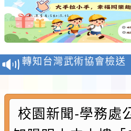
116學年度國民中學各
生入學前鑑定事宜
轉知台灣武術協會檢送「
月29日中正盃決賽暨國
「抗生素聰明用，防疫
術精英錦標賽」
動」插畫徵件活動
淨零綠生活教案入校路
會
地景藝術節教師研習
校園新聞-學務處
115年8月22日(星期六)