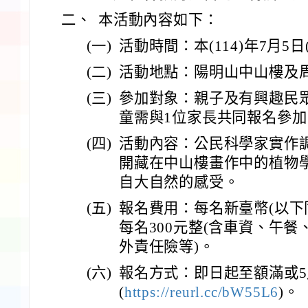
二、
本活動內容如下：
(一)
活動時間：本(114)年7月5日(星
(二)
活動地點：陽明山中山樓及
(三)
參加對象：親子及有興趣民眾1
童需與1位家長共同報名參加
(四)
活動內容：公民科學家實作調
開藏在中山樓畫作中的植物學
自大自然的感受。
(五)
報名費用：每名新臺幣(以下同
每名300元整(含車資、午
外責任險等)。
(六)
報名方式：即日起至額滿或5
(
https://reurl.cc/bW55L6
)。