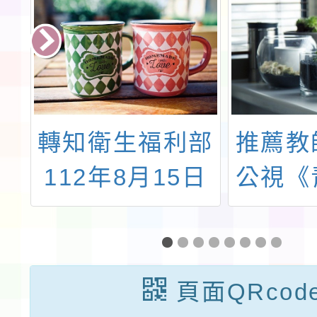
府
轉知衛生福利部
推薦教
112年8月15日
公視《
：
衛授疾字第
人》校
s
1120200761號
制互動
答
公告，自中華民
《Re:C
頁面QRcod
一
國113年5月19
日間》