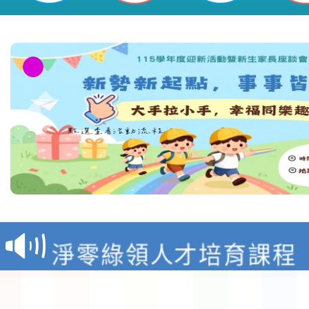
教育部校安中心白海豚
報
淨零綠領人才培育課程
檢送桃園市115學年度