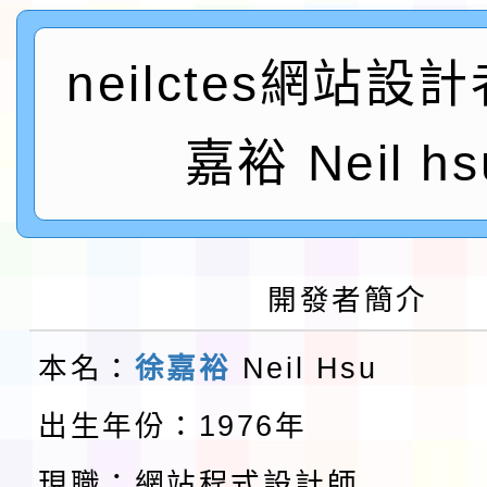
及師生本土語及新住民
115年食農教育專業人
neilctes網站設
實施要點各1份
程
函轉國家通訊傳播委員會
嘉裕 Neil hs
鎮韌性（防空）演習－
「115年金融知識線上
速演練執行計畫」
法」
本校115學年度第1學
第3次招考代課鐘點教
檢送「桃園市115學年
開發者簡介
告(不再辦理後續甄選)
賽實施要點」1份
本市「115學年度學生
本名：
徐嘉裕
Neil Hsu
程安排一案
「桃園市補助參觀特色
出生年份：1976年
展演活動實施計畫」11
現職：網站程式設計師