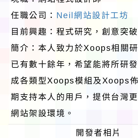
教育部校安中心白海豚
請一案
任職公司：
Neil網站設計工坊
報
淨零綠領人才培育課程
目前興趣：程式研究，創意突
檢送桃園市115學年度
簡介：本人致力於Xoops相關
及師生本土語及新住民
115年食農教育專業人
已有數十餘年，希望能將所研
實施要點各1份
程
函轉國家通訊傳播委員會
成各類型Xoops模組及Xoop
鎮韌性（防空）演習－
「115年金融知識線上
期支持本人的用戶，提供台灣更
速演練執行計畫」
法」
本校115學年度第1學
網站架設環境。
第3次招考代課鐘點教
檢送「桃園市115學年
開發者相片