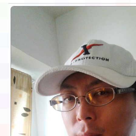
告(不再辦理後續甄選)
賽實施要點」1份
本市「115學年度學生
程安排一案
「桃園市補助參觀特色
展演活動實施計畫」11
請一案