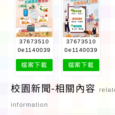
37673510
37673510
0e1140039
0e1140039
494attach
494attach
檔案下載
檔案下載
11
21
校園新聞-相關內容
rela
information