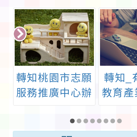
嘉
轉知桃園市志願
轉知_
金
服務推廣中心辦
教育產
年
理115年4月份
提出校
育
志願服務教育訓
件調查