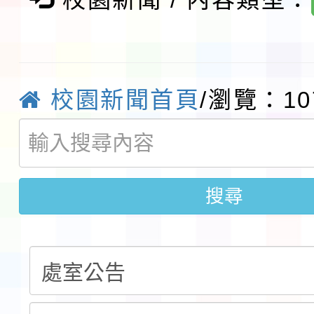
展演活動實施計畫」11
社團法人中華民國畫廊
請一案
026 ART TAIPEI
本校115學年度第1學
校園新聞首頁
/瀏覽：10
會」之「藝術教育日」
第2次招考代課鐘點教
115 年度兒童課後照顧
告(採1次公告分次招考)
0 小時業訓練課程
轉知本市體育總會划船
「115年桃園市運動會
搜尋
「114-115年度COVI
錦標賽」海洋艇及SUP
計畫」公費接種對象擴
115學年度迎新活動暨
域)，申請變更地點
會活動流程表
函轉桃園市童軍會辦理桃