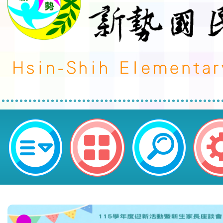
轉知加強宣導廚餘源頭減量暨全回收
鎮區新勢國民小學