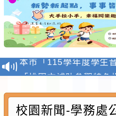
檢送「桃園市115學年
賽實施要點」1份
本市「115學年度學生
程安排一案
「桃園市補助參觀特色
展演活動實施計畫」11
社團法人中華民國畫廊
請一案
026 ART TAIPEI
本校115學年度第1學
校園新聞-學務處