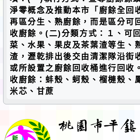
淨零概念及推動本市「廚餘全回
再區分生、熟廚餘，而是區分可
收廚餘。(二)分類方式：１、可
菜、水果、果皮及茶葉渣等生、
渣，瀝乾排出後交由清潔隊沿街
或所設置之廚餘回收桶進行回收
收廚餘：蚌殼、蚵殼、榴槤殼、
米芯、甘蔗