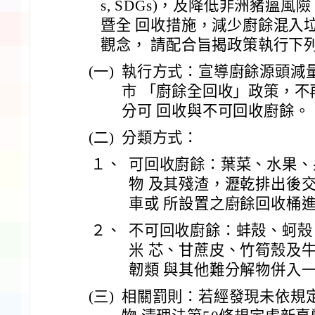
s, SDGs)，及降低非洲豬瘟
暨全 回收措施，減少廚餘混入
觀念， 請配合旨揭政策執行下
(一)
執行方式：宣導廚餘源頭減
市 「廚餘全回收」政策，
分可 回收與不可回收廚餘。
(二)
分類方式：
１、
可回收廚餘：葉菜、水果、
物 及其殘渣，瀝乾排出後
車或 所設置之廚餘回收桶
２、
不可回收廚餘：蚌殼、蚵殼
米 芯、甘蔗皮、竹筍殼及
韌類 與其他難分解物併入
(三)
相關罰則：若經發現未依規