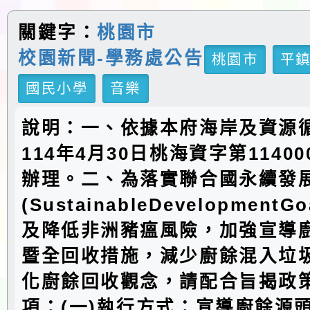
關鍵字：
桃園市
校園新聞-學務處公告
桃園市
平
國民小學
音樂
說明：一、依據本府海岸及資源
114年4月30日桃海資字第11400
辦理。二、為落實聯合國永續發
(SustainableDevelopmentG
及降低非洲豬瘟風險，加強宣導
暨全回收措施，減少廚餘混入垃
化廚餘回收觀念，請配合旨揭政
項：(一)執行方式：宣導廚餘源