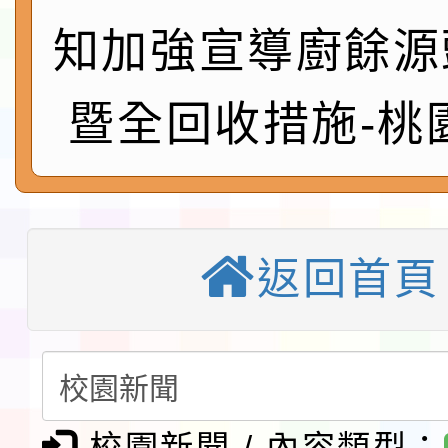
會」之「藝術教育日」
第2次招考代課鐘點教
115 年度兒童課後照顧
知加強宣導廚餘源
告(採1次公告分次招考)
0 小時業訓練課程
轉知本市體育總會划船
暨全回收措施-桃
「115年桃園市運動會
「114-115年度COVI
錦標賽」海洋艇及SUP
計畫」公費接種對象擴
115學年度迎新活動暨
域)，申請變更地點
會活動流程表
函轉桃園市童軍會辦理桃
返回首頁
童軍小隊長訓練營活動
檢送「桃園市115學年
賽實施要點」1份
本市「115學年度學生
程安排一案
「桃園市補助參觀特色
校園新聞 / 內容類型：