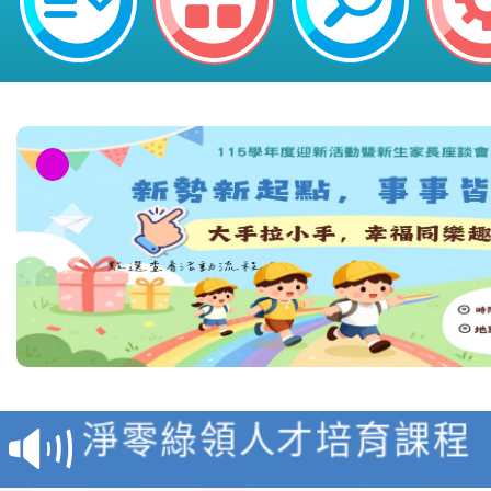
教育部校安中心白海豚
報
淨零綠領人才培育課程
檢送桃園市115學年度