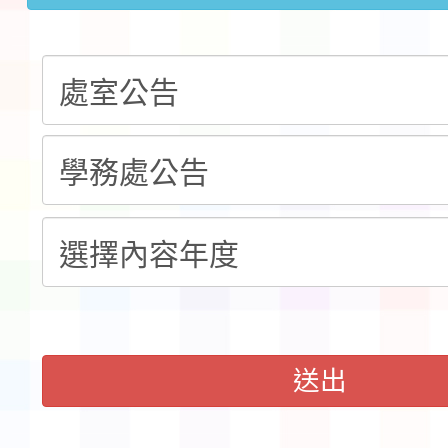
檢送「桃園市115學年
告(不再辦理後續甄選)
賽實施要點」1份
本市「115學年度學生
程安排一案
「桃園市補助參觀特色
展演活動實施計畫」11
請一案
送出