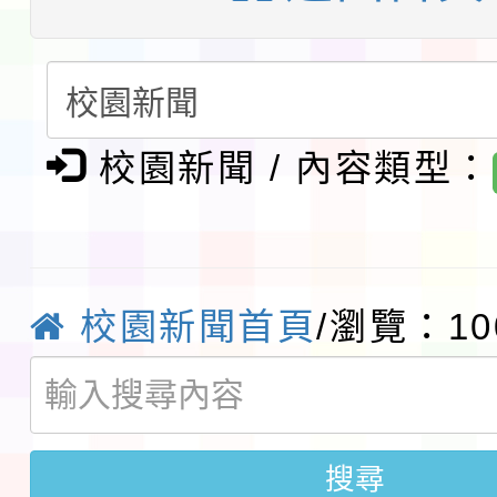
展演活動實施計畫」11
教育部校安中心白海豚
請一案
報
淨零綠領人才培育課程
檢送桃園市115學年度
校園新聞 / 內容類型：
及師生本土語及新住民
115年食農教育專業人
實施要點各1份
程
函轉國家通訊傳播委員會
校園新聞首頁
/瀏覽：10
鎮韌性（防空）演習－
「115年金融知識線上
速演練執行計畫」
法」
本校115學年度第1學
搜尋
第3次招考代課鐘點教