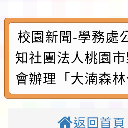
及師生本土語及新住民
115年食農教育專業人
實施要點各1份
程
函轉國家通訊傳播委員會
校園新聞-學務處
鎮韌性（防空）演習－
「115年金融知識線上
知社團法人桃園市
速演練執行計畫」
法」
本校115學年度第1學
會辦理「大湳森林
第3次招考代課鐘點教
檢送「桃園市115學年
告(不再辦理後續甄選)
賽實施要點」1份
本市「115學年度學生
程安排一案
「桃園市補助參觀特色
返回首頁