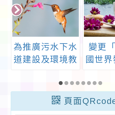
善
為推廣污水下水
變更「
公
道建設及環境教
國世界
改
育，桃園市政府
競賽」
魔
水務局邀請各校
及
環
參觀本市水資源
頁面QRcod
畫
回收中心導覽