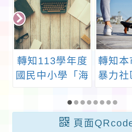
育
轉知113學年度
轉知本
委
國民中小學「海
暴力社
3
洋教育繪本工作
防推廣
會
坊」
暴宣講
網
年度第
頁面QRcod