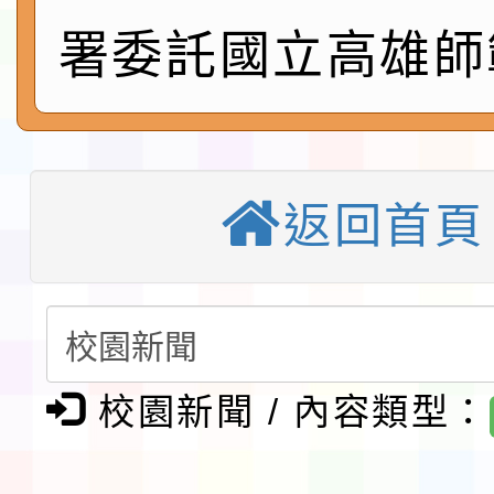
速演練執行計畫」
法」
本校115學年度第1學
署委託國立高雄師
第3次招考代課鐘點教
檢送「桃園市115學年
告(不再辦理後續甄選)
賽實施要點」1份
本市「115學年度學生
程安排一案
「桃園市補助參觀特色
返回首頁
展演活動實施計畫」11
教育部校安中心白海豚
請一案
報
淨零綠領人才培育課程
檢送桃園市115學年度
校園新聞 / 內容類型：
及師生本土語及新住民
115年食農教育專業人