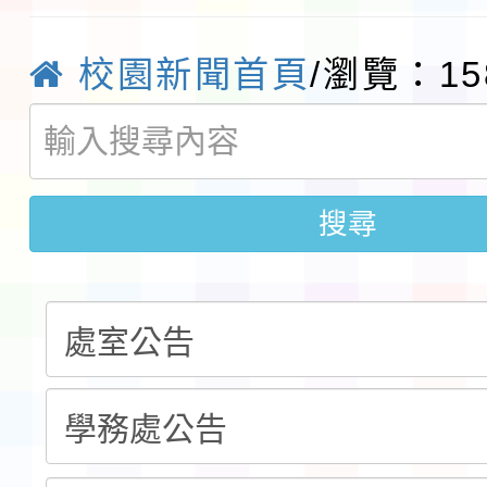
實施要點各1份
程
函轉國家通訊傳播委員會
校園新聞首頁
/瀏覽：15
鎮韌性（防空）演習－
「115年金融知識線上
速演練執行計畫」
法」
本校115學年度第1學
搜尋
第3次招考代課鐘點教
檢送「桃園市115學年
告(不再辦理後續甄選)
賽實施要點」1份
本市「115學年度學生
程安排一案
「桃園市補助參觀特色
展演活動實施計畫」11