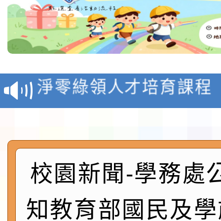
教育部校安中心白海豚
報
淨零綠領人才培育課程
檢送桃園市115學年度
及師生本土語及新住民
115年食農教育專業人
實施要點各1份
程
函轉國家通訊傳播委員會
校園新聞-學務處
鎮韌性（防空）演習－
「115年金融知識線上
知教育部國民及學