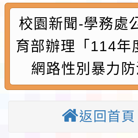
程安排一案
「桃園市補助參觀特色
校園新聞-學務處
展演活動實施計畫」11
社團法人中華民國畫廊
請一案
026 ART TAIPEI
本校115學年度第1學
育部辦理「114年
會」之「藝術教育日」
第2次招考代課鐘點教
115 年度兒童課後照顧
網路性別暴力防
告(採1次公告分次招考)
0 小時業訓練課程
轉知本市體育總會划船
「115年桃園市運動會
「114-115年度COVI
錦標賽」海洋艇及SUP
計畫」公費接種對象擴
返回首頁
115學年度迎新活動暨
域)，申請變更地點
會活動流程表
本校115學年度第1學