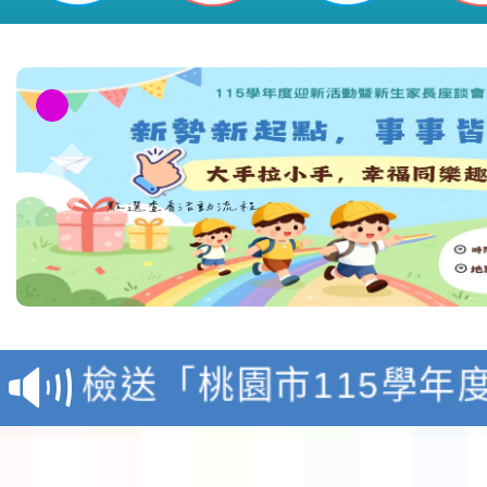
本校115學年度第1學
第3次招考代課鐘點教
檢送「桃園市115學年
告(不再辦理後續甄選)
賽實施要點」1份
本市「115學年度學生