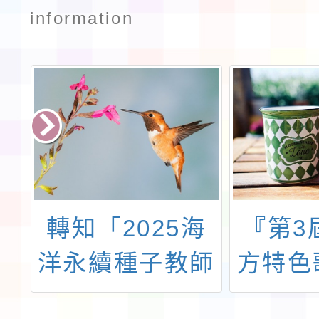
information
境
轉知「2025海
『第3
環
洋永續種子教師
方特色
工作坊」
比賽』