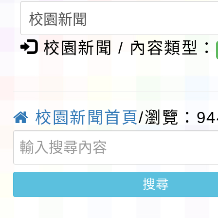
第3次招考代課鐘點教
檢送「桃園市115學年
校園新聞 / 內容類型：
告(不再辦理後續甄選)
賽實施要點」1份
本市「115學年度學生
程安排一案
「桃園市補助參觀特色
展演活動實施計畫」11
社團法人中華民國畫廊
校園新聞首頁
/瀏覽：94
請一案
026 ART TAIPEI
本校115學年度第1學
會」之「藝術教育日」
第2次招考代課鐘點教
115 年度兒童課後照顧
搜尋
告(採1次公告分次招考)
0 小時業訓練課程
轉知本市體育總會划船