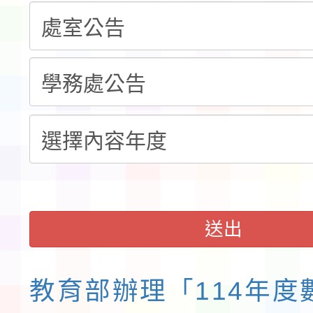
「115年桃園市運動會
「114-115年度COVI
錦標賽」海洋艇及SUP
計畫」公費接種對象擴
115學年度迎新活動暨
域)，申請變更地點
會活動流程表
送出
教育部辦理「114年度