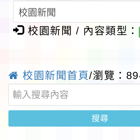
請一案
報
淨零綠領人才培育課程
校園新聞 / 內容類型：
檢送桃園市115學年度
及師生本土語及新住民
115年食農教育專業人
實施要點各1份
程
函轉國家通訊傳播委員會
校園新聞首頁
/瀏覽：89
鎮韌性（防空）演習－
「115年金融知識線上
速演練執行計畫」
法」
本校115學年度第1學
搜尋
第3次招考代課鐘點教
檢送「桃園市115學年