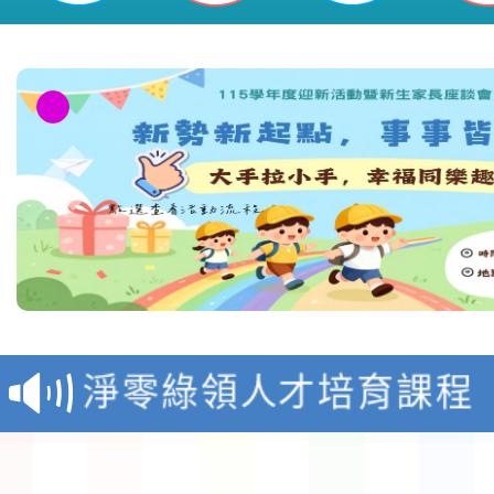
教育部校安中心白海豚
報
淨零綠領人才培育課程
檢送桃園市115學年度