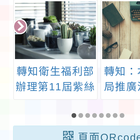
田
轉知衛生福利部
轉知：
辦理第11屆紫絲
局推廣
、
帶講獎徵選辦法
道建設
農
及相關文件一案
教
頁面QRcod