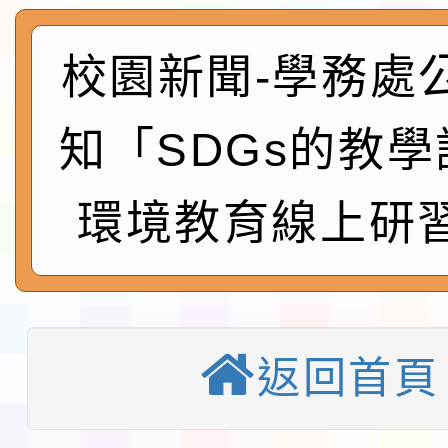
及師生本土語及新住民
115年食農教育專業人
實施要點各1份
校園新聞-學務處
程
函轉國家通訊傳播委員會
鎮韌性（防空）演習－
「115年金融知識線上
知「SDGs的教
速演練執行計畫」
法」
本校115學年度第1學
環境教育線上研
第3次招考代課鐘點教
檢送「桃園市115學年
告(不再辦理後續甄選)
賽實施要點」1份
本市「115學年度學生
程安排一案
返回首頁
「桃園市補助參觀特色
展演活動實施計畫」11
教育部校安中心白海豚