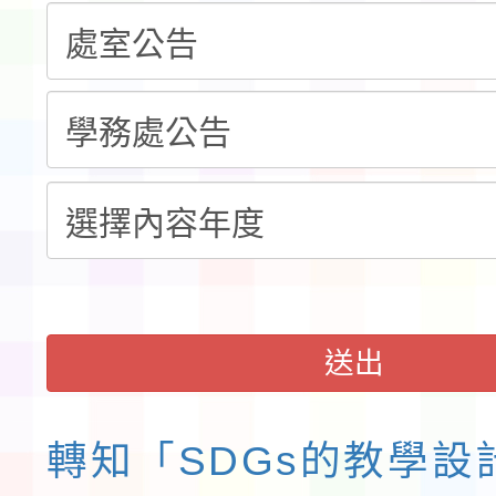
告(不再辦理後續甄選)
賽實施要點」1份
本市「115學年度學生
程安排一案
「桃園市補助參觀特色
展演活動實施計畫」11
請一案
送出
轉知「SDGs的教學設