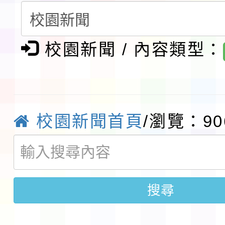
請一案
報
淨零綠領人才培育課程
校園新聞 / 內容類型：
檢送桃園市115學年度
及師生本土語及新住民
115年食農教育專業人
實施要點各1份
程
函轉國家通訊傳播委員會
校園新聞首頁
/瀏覽：90
鎮韌性（防空）演習－
「115年金融知識線上
速演練執行計畫」
法」
本校115學年度第1學
搜尋
第3次招考代課鐘點教
檢送「桃園市115學年