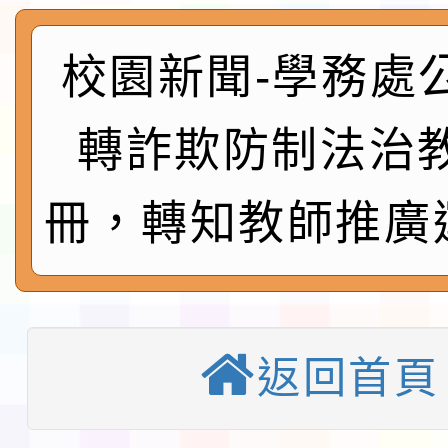
及師生本土語及新住民
115年食農教育專業人
實施要點各1份
校園新聞-學務處
程
函轉國家通訊傳播委員會
鎮韌性（防空）演習－
「115年金融知識線上
轉詐欺防制法治
速演練執行計畫」
法」
本校115學年度第1學
冊，轉知教師推廣
第3次招考代課鐘點教
檢送「桃園市115學年
告(不再辦理後續甄選)
賽實施要點」1份
本市「115學年度學生
程安排一案
返回首頁
「桃園市補助參觀特色
展演活動實施計畫」11
教育部校安中心白海豚