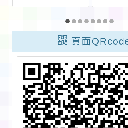
校
市115年度寒假
宣（
挑
學生多元資優潛
文、韓
宜
能營「森之鍊金
文、泰
頁面QRcod
術:解碼生態系
文）一
的綠色藍圖」活
動資訊