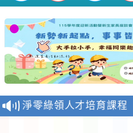
教育部校安中心白海豚
報
淨零綠領人才培育課程
檢送桃園市115學年度