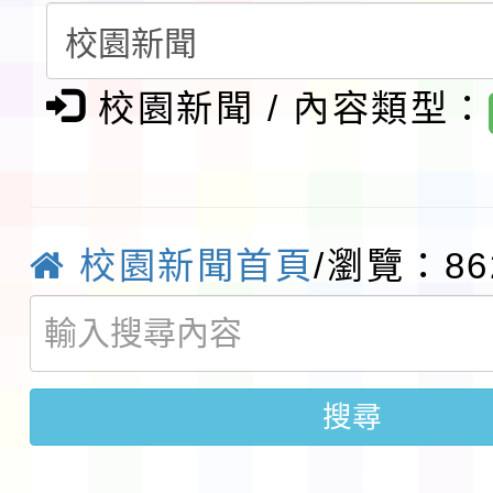
請一案
報
淨零綠領人才培育課程
校園新聞 / 內容類型：
檢送桃園市115學年度
及師生本土語及新住民
115年食農教育專業人
實施要點各1份
程
函轉國家通訊傳播委員會
校園新聞首頁
/瀏覽：86
鎮韌性（防空）演習－
「115年金融知識線上
速演練執行計畫」
法」
本校115學年度第1學
搜尋
第3次招考代課鐘點教
檢送「桃園市115學年