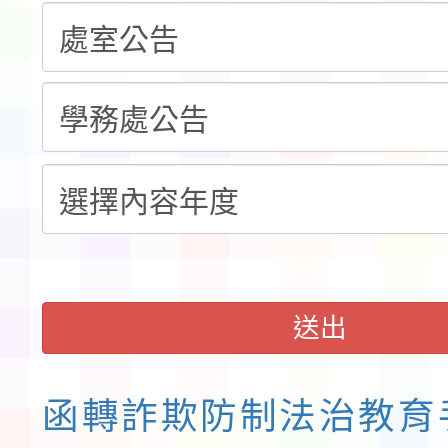
告(不再辦理後續甄選)
賽實施要點」1份
本市「115學年度學生
程安排一案
「桃園市補助參觀特色
展演活動實施計畫」11
請一案
送出
函轉詐欺防制法治教育