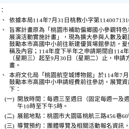
：
一、
依據本局114年7月31日桃教小字第1140071
二、
旨案計畫原為「桃園市補助偏鄉國小參觀特色
展演活動實施計畫」，現為擴大參與人數及範
鼓勵本市高國中小前往新建優質場館參訪，爰
稱及內容；114年度下半年之申請期間自114年
（星期三）起至9月30日（星期二）止，申請
畫。
三、
本府文化局「桃園航空城博物館」於114年7月
鼓勵本市高國中小申請經費前往參訪，展覽資
下：
(一)
開放時間：每週三至週日（固定每週一及
午10時至下午5時。
(二)
展館地點：桃園市大園區桃航三路456巷6
(三)
導覽預約：團體導覽及相關活動報名資訊