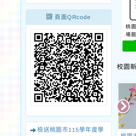
頁面QRcode
桃
場
校園
檢送桃園市115學年度學