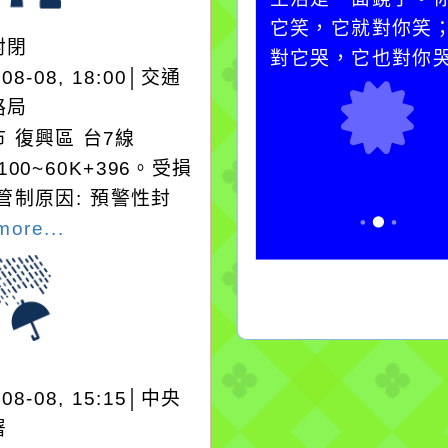
水而變污濁，一杯污水
它笑，它就對你笑
封閉
卻不會因一滴清水的存
對它哭，它也對你
-08-08, 18:00│交通
在而變清澈。
路局
 復興區 台7線
+100~60K+396。受損
管制原因: 預警性封
more...
-08-08, 15:15│中央
署