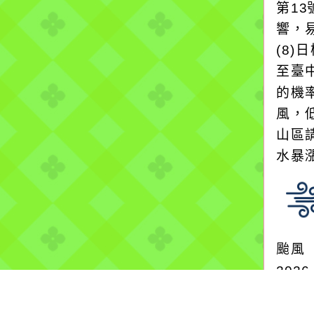
第1
響，
(8)
至臺
的機
風，
山區
水暴
颱風
2026
氣象
9SE