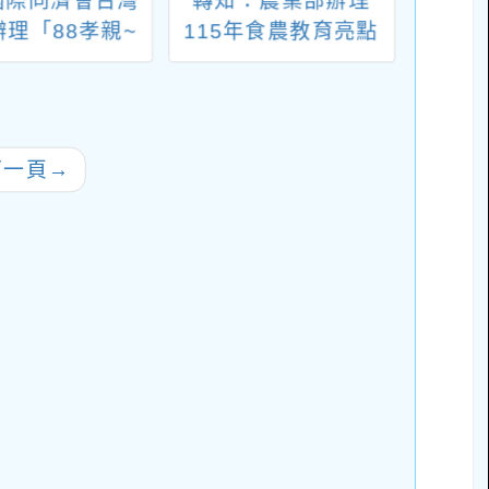
國際同濟會台灣
轉知：農業部辦理
轉知
辦理「88孝親~
115年食農教育亮點
保護
~反詐騙~反霸
交流座談會資料1份
物用
公益宣導暨CPR
AED及科普童
課程教育訓練營
下一頁
→
重生・希望市
動企畫書1份，
校協助宣導並鼓
生踴躍參加，請
查照。