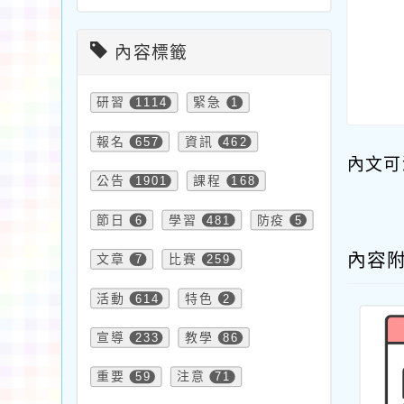
內容標籤
研習
1114
緊急
1
報名
657
資訊
462
內文可
公告
1901
課程
168
節日
6
學習
481
防疫
5
內容
文章
7
比賽
259
活動
614
特色
2
宣導
233
教學
86
重要
59
注意
71