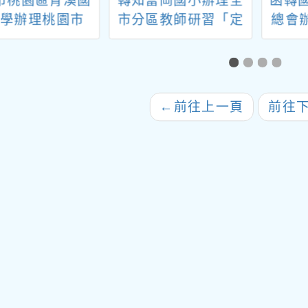
市桃園區青溪國
轉知富岡國小辦理全
函轉
小學辦理桃園市
市分區教師研習「定
總會
4學年度教育部國
向體驗活動」
反毒害
學前教育署戶外
凌~
與海洋教育計畫-
暨操作
推展優質戶外教
玩AI
←
前往上一頁
前往
線『虎頭山與蟲
向陽
鳥對話趣』活動
集」活
請貴
勵師