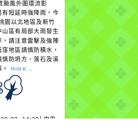
3號颱風外圍環流影
易有短延時強降雨，今
日桃園以北地區及新竹
中山區有局部大雨發生
率，請注意雷擊及強陣
低窪地區請慎防積水，
請慎防坍方、落石及溪
漲。
more...
-08-08, 14:30│中央
署
A13DOLPHIN白海豚