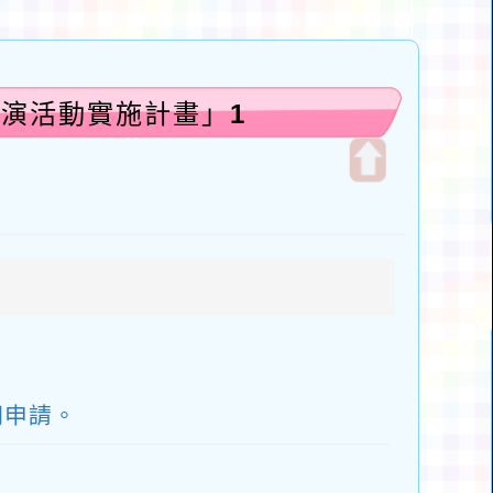
展演活動實施計畫」1
開
啟
上
方
區
塊
們申請。