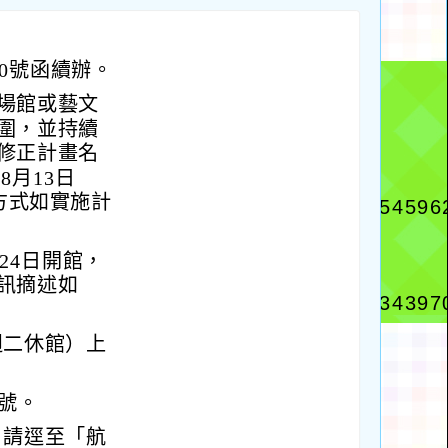
310號函續辦。
場館或藝文
圍，並持續
修正計畫名
8月13日
方式如實施計
24日開館，
訊摘述如
週二休館）上
0號。
，請逕至「航