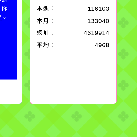
；你
必須排除一切干擾，特
本週：
116103
哭。
別是要看清那些美麗的
本月：
133040
誘惑。
總計：
4619914
平均：
4968