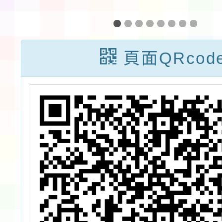
』
署與國立科學工
理「用
打
藝博物館共同開
生命」
小
發水保防災行動
及講師
頁面QRcod
食
教具借用一案
資