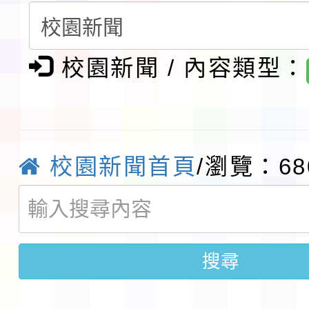
請一案
報
淨零綠領人才培育課程
校園新聞 / 內容類型：
檢送桃園市115學年度
及師生本土語及新住民
115年食農教育專業人
實施要點各1份
程
函轉國家通訊傳播委員會
校園新聞首頁
/瀏覽：68
鎮韌性（防空）演習－
「115年金融知識線上
速演練執行計畫」
法」
本校115學年度第1學
搜尋
第3次招考代課鐘點教
檢送「桃園市115學年