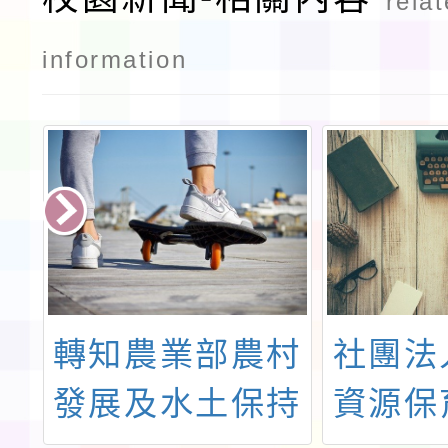
rela
用對抗生素
健康得來速
information
插畫徵件活
動
部
轉知農業部農村
社團法
助
發展及水土保持
資源保