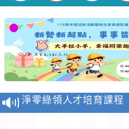
教育部校安中心白海豚
報
淨零綠領人才培育課程
檢送桃園市115學年度