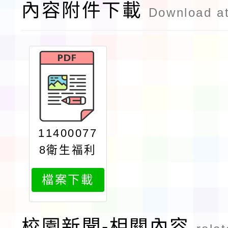
內容附件下載
Download a
11400077
8衛生福利
部疾病管制
檔案下載
署署於114
年10月8日
至26日辦理
校園新聞-相關內容