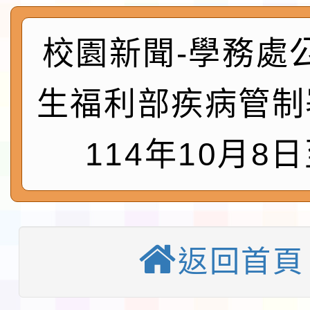
及師生本土語及新住民
115年食農教育專業人
實施要點各1份
程
函轉國家通訊傳播委員會
校園新聞-學務處
鎮韌性（防空）演習－
「115年金融知識線上
生福利部疾病管制
速演練執行計畫」
法」
本校115學年度第1學
114年10月8日
第3次招考代課鐘點教
檢送「桃園市115學年
告(不再辦理後續甄選)
賽實施要點」1份
本市「115學年度學生
程安排一案
「桃園市補助參觀特色
返回首頁
展演活動實施計畫」11
教育部校安中心白海豚