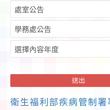
告(不再辦理後續甄選)
賽實施要點」1份
本市「115學年度學生
程安排一案
「桃園市補助參觀特色
展演活動實施計畫」11
請一案
送出
衛生福利部疾病管制署署