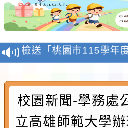
本校115學年度第1學
第3次招考代課鐘點教
檢送「桃園市115學年
告(不再辦理後續甄選)
賽實施要點」1份
本市「115學年度學生
程安排一案
「桃園市補助參觀特色
展演活動實施計畫」11
社團法人中華民國畫廊
校園新聞-學務處
請一案
026 ART TAIPEI
本校115學年度第1學
立高雄師範大學辦