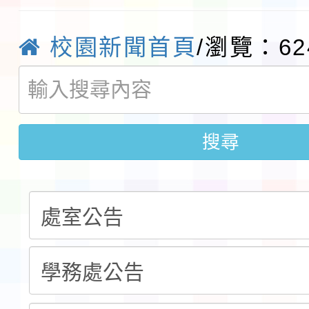
展演活動實施計畫」11
社團法人中華民國畫廊
校園新聞首頁
/瀏覽：62
請一案
026 ART TAIPEI
本校115學年度第1學
會」之「藝術教育日」
第2次招考代課鐘點教
115 年度兒童課後照顧
搜尋
告(採1次公告分次招考)
0 小時業訓練課程
轉知本市體育總會划船
「115年桃園市運動會
「114-115年度COVI
錦標賽」海洋艇及SUP
計畫」公費接種對象擴
115學年度迎新活動暨
域)，申請變更地點
會活動流程表