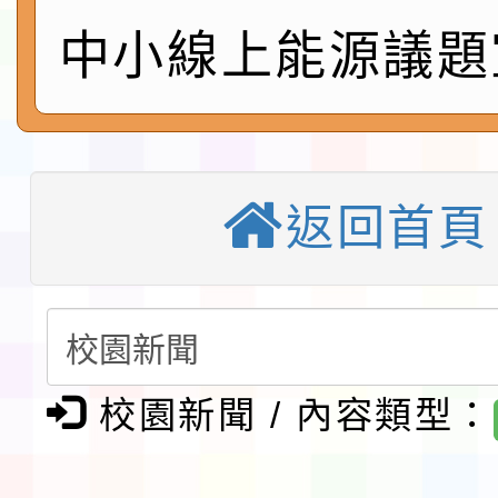
會」之「藝術教育日」
第2次招考代課鐘點教
115 年度兒童課後照顧
中小線上能源議題
告(採1次公告分次招考)
0 小時業訓練課程
轉知本市體育總會划船
「115年桃園市運動會
「114-115年度COVI
錦標賽」海洋艇及SUP
計畫」公費接種對象擴
115學年度迎新活動暨
返回首頁
域)，申請變更地點
會活動流程表
本校115學年度第1學
第3次招考代課鐘點教
檢送「桃園市115學年
告(不再辦理後續甄選)
賽實施要點」1份
本市「115學年度學生
校園新聞 / 內容類型：
程安排一案
「桃園市補助參觀特色