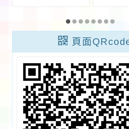
進
「民主小將－臺
知能
教
灣言論自由之
EMT-
防
路」推廣活動一
技術員
頁面QRcod
學
案
競
1
生