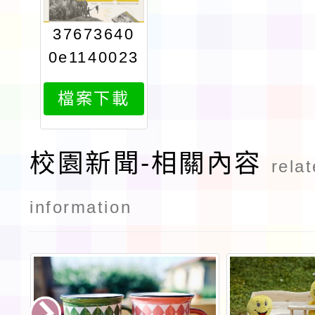
37673640
0e1140023
043attach
檔案下載
1
校園新聞-相關內容
rela
information