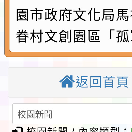
鎮韌性（防空）演習－
「115年金融知識線上
園市政府文化局馬
速演練執行計畫」
法」
本校115學年度第1學
眷村文創園區「孤
第3次招考代課鐘點教
檢送「桃園市115學年
告(不再辦理後續甄選)
賽實施要點」1份
本市「115學年度學生
程安排一案
「桃園市補助參觀特色
返回首頁
展演活動實施計畫」11
教育部校安中心白海豚
請一案
報
淨零綠領人才培育課程
校園新聞 / 內容類型：