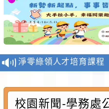
教育部校安中心白海豚
報
淨零綠領人才培育課程
檢送桃園市115學年度
及師生本土語及新住民
115年食農教育專業人
實施要點各1份
程
函轉國家通訊傳播委員會
校園新聞-學務處