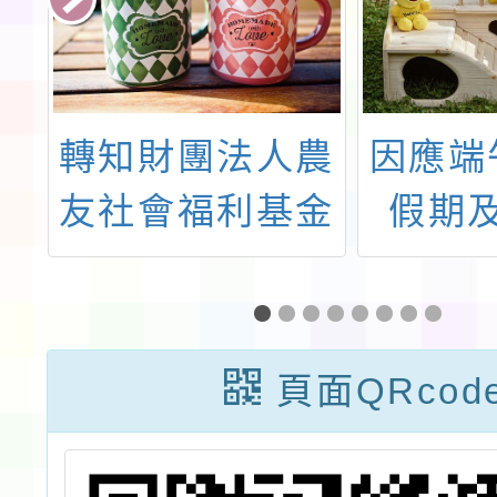
職
轉知財團法人農
因應端
菸
友社會福利基金
假期
，
會以「蔬菜狂
至，提
立
想」為主題舉辦
域安全
臺
2025繪畫徵選
頁面QRcod
節
競賽一案
校