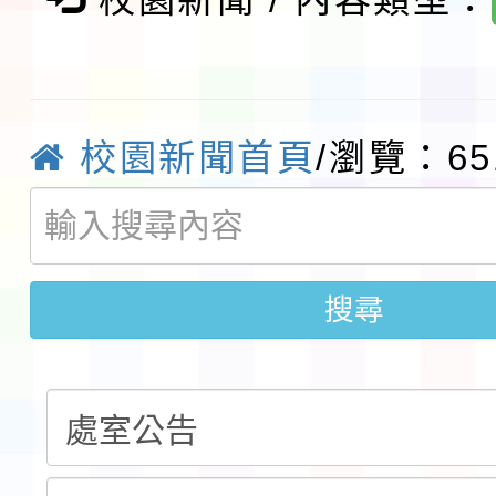
檢送桃園市115學年度
及師生本土語及新住民
115年食農教育專業人
實施要點各1份
程
函轉國家通訊傳播委員會
校園新聞首頁
/瀏覽：65
鎮韌性（防空）演習－
「115年金融知識線上
速演練執行計畫」
法」
本校115學年度第1學
搜尋
第3次招考代課鐘點教
檢送「桃園市115學年
告(不再辦理後續甄選)
賽實施要點」1份
本市「115學年度學生
程安排一案
「桃園市補助參觀特色