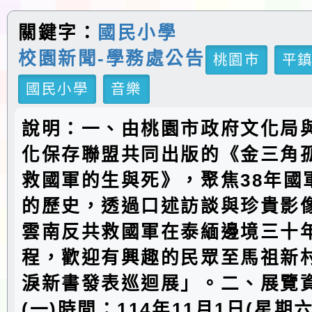
關鍵字：
國民小學
校園新聞-學務處公告
桃園市
平
國民小學
音樂
說明：一、由桃園市政府文化局
化保存聯盟共同出版的《金三角孤
救國軍的生與死》，聚焦38年國
的歷史，透過口述訪談與珍貴影
雲南反共救國軍在泰緬邊境三十
程，歡迎有興趣的民眾至馬祖新
淚新書發表巡迴展」。二、展覽
(一)時間：114年11月1日(星期六