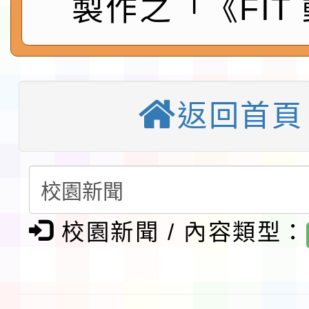
製作之「《FIT
第3次招考代課鐘點教
檢送「桃園市115學年
告(不再辦理後續甄選)
賽實施要點」1份
本市「115學年度學生
程安排一案
「桃園市補助參觀特色
返回首頁
展演活動實施計畫」11
教育部校安中心白海豚
請一案
報
淨零綠領人才培育課程
校園新聞 / 內容類型：
檢送桃園市115學年度
及師生本土語及新住民
115年食農教育專業人