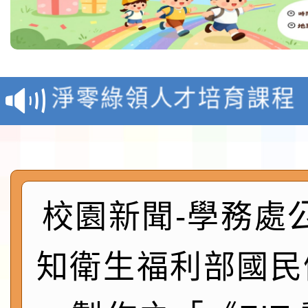
教育部校安中心白海豚
報
淨零綠領人才培育課程
檢送桃園市115學年度
及師生本土語及新住民
115年食農教育專業人
實施要點各1份
程
校園新聞-學務處
函轉國家通訊傳播委員會
鎮韌性（防空）演習－
「115年金融知識線上
知衛生福利部國民
速演練執行計畫」
法」
本校115學年度第1學