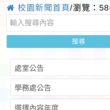
實施要點各1份
程
函轉國家通訊傳播委員會
校園新聞首頁
/瀏覽：58
鎮韌性（防空）演習－
「115年金融知識線上
速演練執行計畫」
法」
本校115學年度第1學
搜尋
第3次招考代課鐘點教
檢送「桃園市115學年
告(不再辦理後續甄選)
賽實施要點」1份
本市「115學年度學生
程安排一案
「桃園市補助參觀特色
展演活動實施計畫」11
請一案