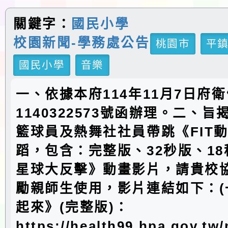
關鍵字：
國民小學
校園新聞-學務處公告
桃園市
平
國民小學
音樂
一、依據本府114年11月7日府
1140322573號函辦理。二、
籃球員及熱舞社社員帶跳《FIT
蹈，包含：完整版、32秒版、18
星球大反擊》動畫影片，請貴校
勵親師生使用，影片連結如下：(一
起來》(完整版)：
https://health99.hpa.gov.tw