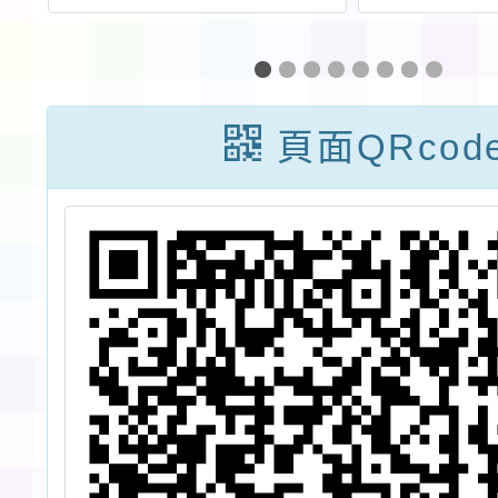
婦
板」專網宣導教
學期學
計
材，請老師協助
團-錄
推廣周知
9月2
頁面QRcod