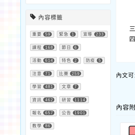
內容標籤
重要
59
緊急
1
宣導
233
課程
168
節日
6
活動
614
特色
2
防疫
5
注意
71
比賽
259
內文可
學習
481
文章
7
資訊
462
研習
1114
內容
報名
657
公告
1901
教學
86