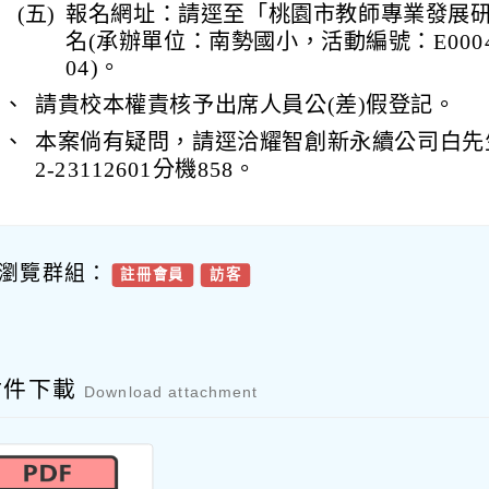
(五)
報名網址：請逕至「桃園市教師專業發展
名(承辦單位：南勢國小，活動編號：E00047-
04)。
三、
請貴校本權責核予出席人員公(差)假登記。
四、
本案倘有疑問，請逕洽耀智創新永續公司白先
2-23112601分機858。
瀏覽群組：
註冊會員
訪客
附件下載
Download attachment