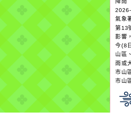
降雨
2026
氣象
第1
影響
今(8
山區
雨或
市山
市山區
颱風
2026