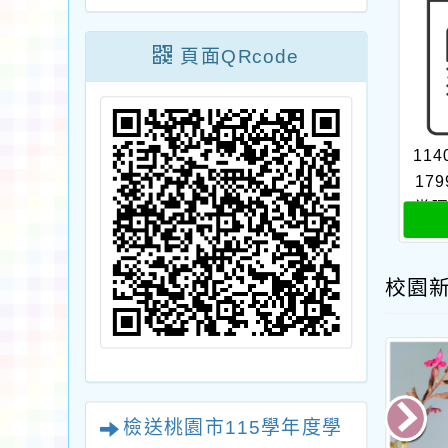
頁面QRcode
114
17
堂
培
校園
檢送桃園市115學年度學