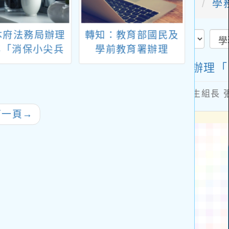
本府法務局辦理
轉知：教育部國民及
轉知
5年「消保小尖兵
學前教育署辦理
會辦理
營」活動，請鼓
「115年動保教育教
全國
校3至6年級學
材融入校園課程之教
踴躍報名參加
師研習」
下一頁
→