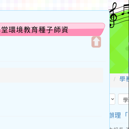
學堂環境教育種子師資
開
啟
上
方
區
塊