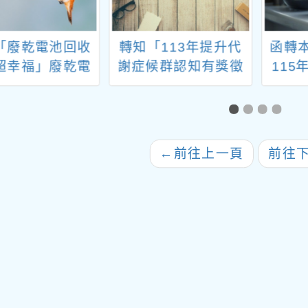
「廢乾電池回收
轉知「113年提升代
函轉
超幸福」廢乾電
謝症候群認知有獎徵
11
回收加碼活動案
答活動」海報1份
夏令
勵貴
生，
←
前往上一頁
前往