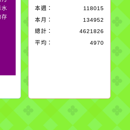
污水
必須排除一切干擾，特
本週：
118015
的存
別是要看清那些美麗的
本月：
134952
誘惑。
總計：
4621826
平均：
4970