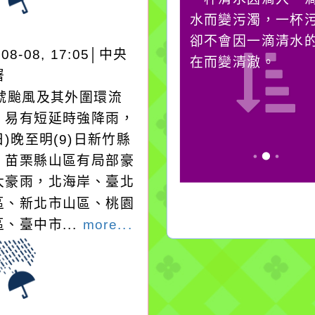
它笑，它就對你笑；你
水而變污濁，一杯
對它哭，它也對你哭。
卻不會因一滴清水
-08-08, 17:05│中央
在而變清澈。
署
3號颱風及其外圍環流
，易有短延時強降雨，
日)晚至明(9)日新竹縣
、苗栗縣山區有局部豪
大豪雨，北海岸、臺北
區、新北市山區、桃園
、臺中市...
more...