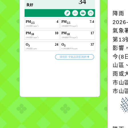
降雨
2026
氣象
第1
影響
今(8
山區
雨或
市山
市山區