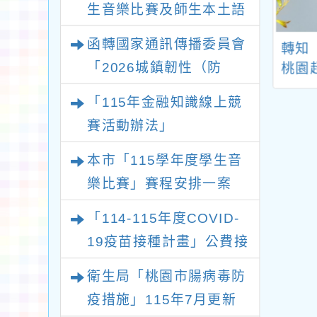
生音樂比賽及師生本土語
及新住民語歌謠比賽實施
函轉國家通訊傳播委員會
「第9屆國家環境
轉知內政部國家公園
轉知
要點各1份
「2026城鎮韌性（防
獎經驗交流分享
署陽明山國家公園管
桃園
會」一案
理處「114年第二屆
池
空）演習－行動網路降速
「115年金融知識線上競
陽明山國家公園小小
演練執行計畫」
賽活動辦法」
解說員培訓活動」簡
章及海報
本市「115學年度學生音
樂比賽」賽程安排一案
「114-115年度COVID-
19疫苗接種計畫」公費接
種對象擴大
衛生局「桃園市腸病毒防
疫措施」115年7月更新