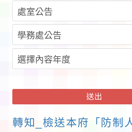
「115年桃園市運動會
「114-115年度COVI
錦標賽」海洋艇及SUP
計畫」公費接種對象擴
115學年度迎新活動暨
域)，申請變更地點
會活動流程表
送出
轉知_檢送本府「防制