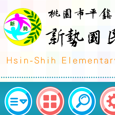
轉知_檢送本府「防制人口販運相
表」1份，請各校多加宣導運用，請
平鎮區新勢國民小學