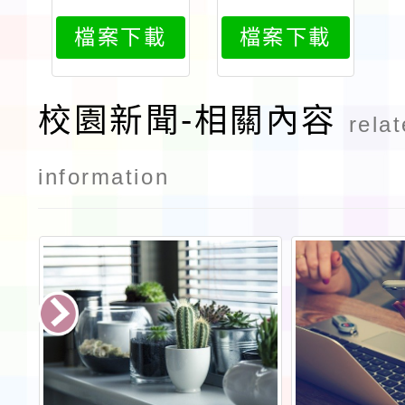
438print
438attach
檔案下載
檔案下載
1
校園新聞-相關內容
rela
information