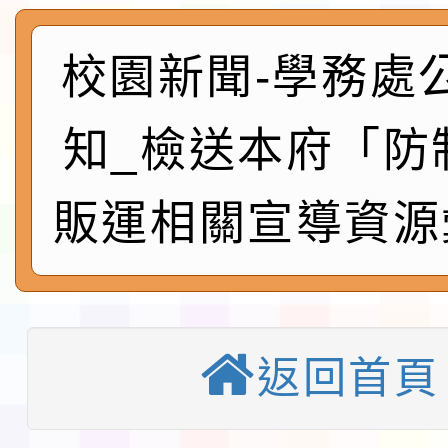
程安排一案
「桃園市補助參觀特色
展演活動實施計畫」11
社團法人中華民國畫廊
校園新聞-學務處
請一案
026 ART TAIPEI
本校115學年度第1學
知_檢送本府「防
會」之「藝術教育日」
第2次招考代課鐘點教
115 年度兒童課後照顧
販運相關宣導資源
告(採1次公告分次招考)
0 小時業訓練課程
轉知本市體育總會划船
「115年桃園市運動會
「114-115年度COVI
錦標賽」海洋艇及SUP
計畫」公費接種對象擴
115學年度迎新活動暨
返回首頁
域)，申請變更地點
會活動流程表
本校115學年度第1學