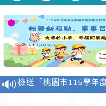
本校115學年度第1學
第3次招考代課鐘點教
檢送「桃園市115學年
告(不再辦理後續甄選)
賽實施要點」1份
本市「115學年度學生