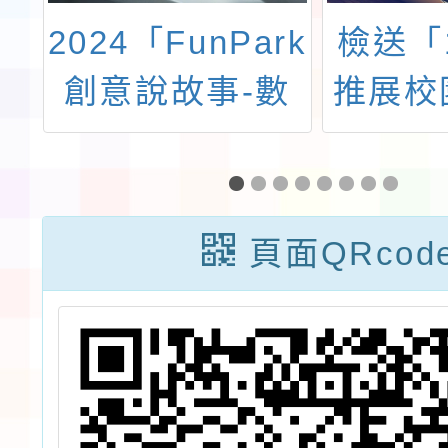
府
2024「FunPark
檢送「
宣
創意說故事-數
推展校
短
位繪本創作大
防災教
網
賽」
（教學
行成果
頁面QRcod
l.cc/aMy5VD），
施計畫
即
鼓勵所
1
躍參加
電