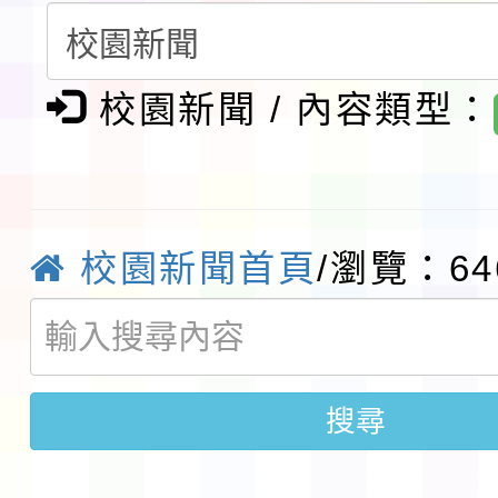
第3次招考代課鐘點教
檢送「桃園市115學年
告(不再辦理後續甄選)
賽實施要點」1份
本市「115學年度學生
校園新聞 / 內容類型：
程安排一案
「桃園市補助參觀特色
展演活動實施計畫」11
社團法人中華民國畫廊
校園新聞首頁
/瀏覽：64
請一案
026 ART TAIPEI
本校115學年度第1學
會」之「藝術教育日」
第2次招考代課鐘點教
115 年度兒童課後照顧
搜尋
告(採1次公告分次招考)
0 小時業訓練課程
轉知本市體育總會划船