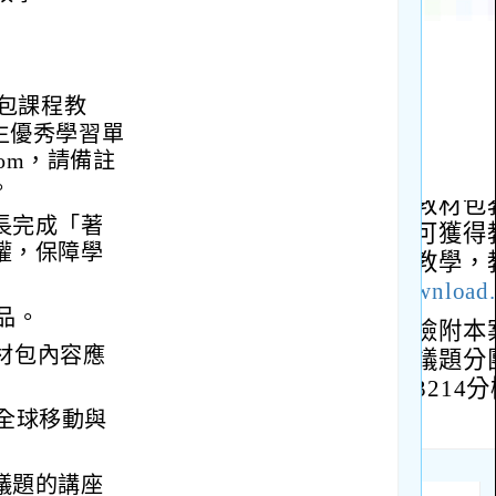
材包課程教
生優秀學習單
.com，請備註
。
長完成「著
權，保障學
品。
材包內容應
「全球移動與
議題的講座