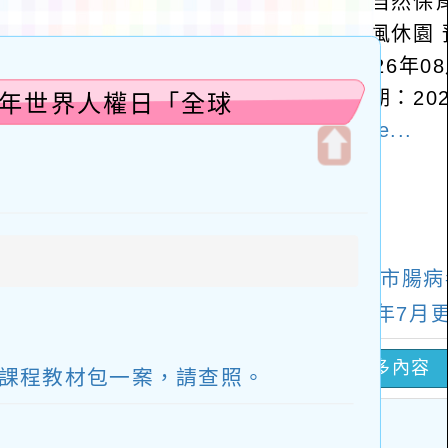
5年世界人權日「全球
開
啟
上
方
區
塊
型課程教材包一案，請查照。