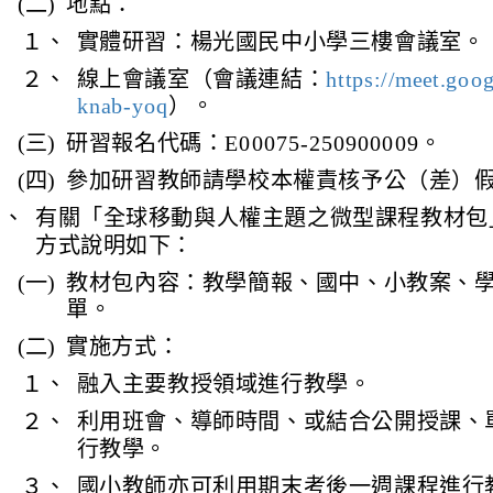
(二)
地點：
１、
實體研習：楊光國民中小學三樓會議室。
２、
線上會議室（會議連結：
https://meet.goo
knab-yoq
）。
(三)
研習報名代碼：E00075-250900009。
(四)
參加研習教師請學校本權責核予公（差）
四、
有關「全球移動與人權主題之微型課程教材包
方式說明如下：
(一)
教材包內容：教學簡報、國中、小教案、
單。
(二)
實施方式：
１、
融入主要教授領域進行教學。
２、
利用班會、導師時間、或結合公開授課、
行教學。
３、
國小教師亦可利用期末考後一週課程進行