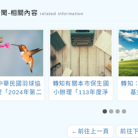
新聞-相關內容
related information
中華民國羽球協
轉知有關本市保生國
轉知
「2024年第二
小辦理「113年度淨
基
國羽球排名賽」
零綠校園主題系列活
【Pau
動」延長申請期程至
停止
113年4月19日一案
←
前往上一頁
前往