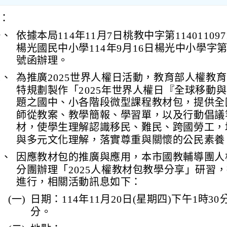
：
一、
依據本局114年11月7日桃教中字第1140110
楊光國民中小學114年9月16日楊光中小學字第11
號函辦理。
二、
為推廣2025世界人權日活動，教育部人權教
特規劃製作「2025年世界人權日『全球移動
題之國中、小各階段微型課程教材包，提供全
師從教案、教學簡報、學習單，以及行動倡議
材，使學生理解認識移民、難民、跨國勞工，
與多元文化理解，落實尊重與關懷的公民素養
三、
因應教材包的推廣與應用，本市國教輔導團人
分團辦理「2025人權教材包教學分享」研習
進行，相關活動訊息如下：
(一)
日期：114年11月20日(星期四)下午1時30
分。