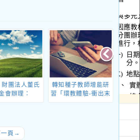
：財團法人董氏
轉知種子教師增能研
7月 
金會辦理：
習「環教體驗-衝出末
se & Think】
日封鎖線」
網路霸凌海報徵
件比賽
下一頁
→