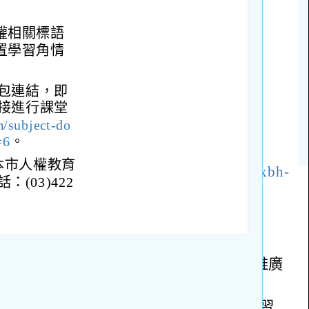
權相關標語
置學習角情
包連結，即
接進行課堂
m/subject-do
=6
。
本市人權教育
03)422