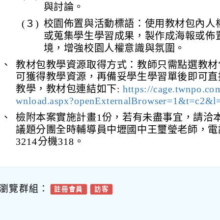
與討論。
(３)
校園佈置與活動標語：使用教材包內人
或蒐集學生學習成果，製作成海報或佈
境，增強校園人權意識與氛圍。
五、
教材包教學資源取得方式：教師只需點選教材
可獲得教學資源，再備妥學生學習單後即可直
教學，教材包連結如下:
https://cage.twnpo.co
wnload.aspx?openExternalBrowser=1&t=c2&l
六、
檢附本案實施計畫1份，若有未盡事宜，請洽
議題分團全時輔導員中壢國中王璽瑩老師，電話：(
3214分機318。
瀏覽群組：
註冊會員
訪客