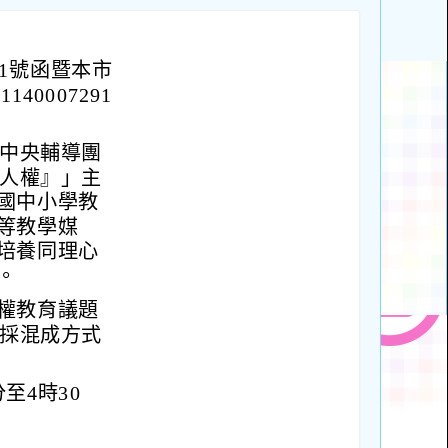
971號函暨本市
40007291
育中央輔導團
與人權』」主
國中小學教
等教學媒
培養同理心
。
權教育議題
，採混成方式
分至4時30