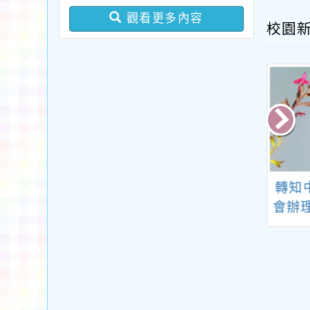
版問答集及修正對照表各
觀看更多內容
校園
1份
忠國民小學辦理
桃園市政府社會企業
轉知
園市115年市長
中心推動「校園永續
會辦理
筆書法競賽」決
課程專案」
次全
一案，請查照。