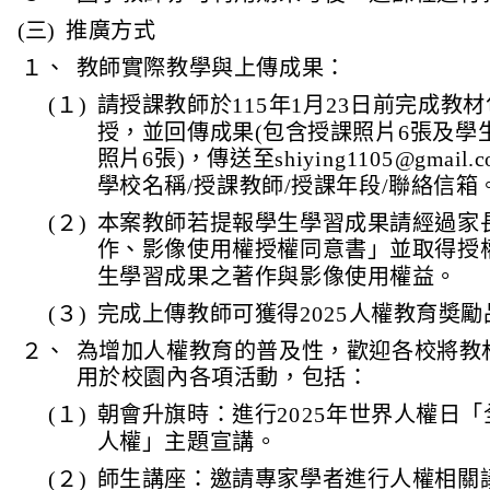
(三)
推廣方式
１、
教師實際教學與上傳成果：
(１)
請授課教師於115年1月23日前完成教
授，並回傳成果(包含授課照片6張及學
照片6張)，傳送至shiying1105@gmail
學校名稱/授課教師/授課年段/聯絡信箱
(２)
本案教師若提報學生學習成果請經過家
作、影像使用權授權同意書」並取得授
生學習成果之著作與影像使用權益。
(３)
完成上傳教師可獲得2025人權教育奬勵
２、
為增加人權教育的普及性，歡迎各校將教
用於校園內各項活動，包括：
(１)
朝會升旗時：進行2025年世界人權日
人權」主題宣講。
(２)
師生講座：邀請專家學者進行人權相關