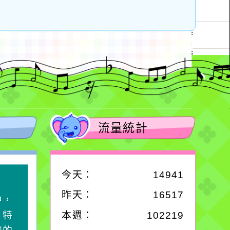
流量統計
今天：
14941
作者：網路小語
昨天：
16517
中，
生活是一面鏡子。你對
，特
它笑，它就對你笑；你
本週：
102219