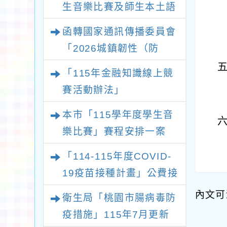
生音樂比賽及師生本土語
及新住民語歌謠比賽實施
函轉國家通訊傳播委員會
要點各1份
「2026城鎮韌性（防
空）演習－行動網路降速
「115年金融知識線上競
演練執行計畫」
賽活動辦法」
本市「115學年度學生音
樂比賽」賽程安排一案
「114-115年度COVID-
19疫苗接種計畫」公費接
種對象擴大
內文可
衛生局「桃園市腸病毒防
疫措施」115年7月更新