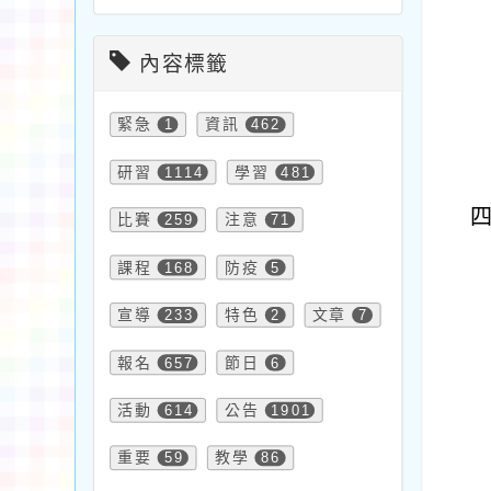
內容標籤
緊急
1
資訊
462
研習
1114
學習
481
比賽
259
注意
71
課程
168
防疫
5
宣導
233
特色
2
文章
7
報名
657
節日
6
活動
614
公告
1901
重要
59
教學
86