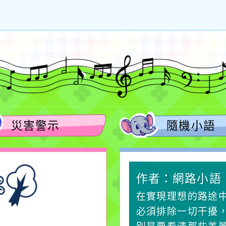
災害警示
隨機小語
作者：網路小語
作者：網路小語
一杯清水因滴入一滴污
在實現理想的路途
水而變污濁，一杯污水
必須排除一切干擾