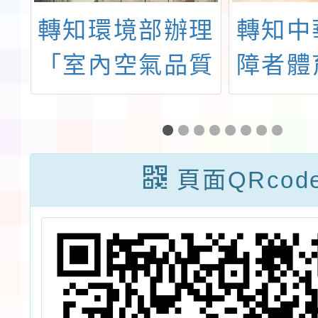
大
轉知環境部辦理
轉知中
理
「室內空氣品質
障者體
二
自主管理標章非
會辦理
錦
公告優良場所觀
特殊奧
摩分享座談會」
級、C
頁面QRcod
議程1份，請查
度研
照。
場