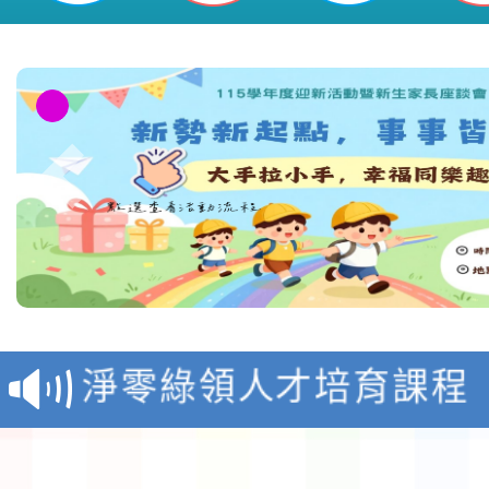
教育部校安中心白海豚
報
淨零綠領人才培育課程
檢送桃園市115學年度