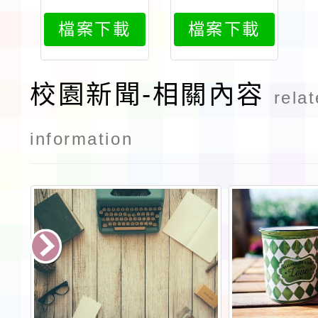
483attach
483attach
檔案下載
檔案下載
2
1
校園新聞-相關內容
rela
information