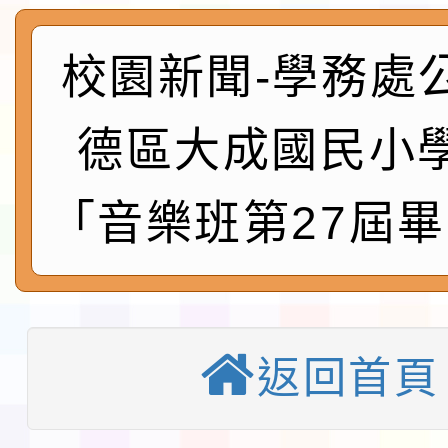
及師生本土語及新住民
115年食農教育專業人
實施要點各1份
程
校園新聞-學務處
函轉國家通訊傳播委員會
鎮韌性（防空）演習－
「115年金融知識線上
德區大成國民小
速演練執行計畫」
法」
本校115學年度第1學
「音樂班第27屆
第3次招考代課鐘點教
檢送「桃園市115學年
告(不再辦理後續甄選)
賽實施要點」1份
本市「115學年度學生
程安排一案
返回首頁
「桃園市補助參觀特色
展演活動實施計畫」11
教育部校安中心白海豚