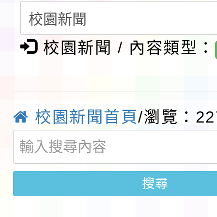
請一案
報
淨零綠領人才培育課程
校園新聞 / 內容類型：
檢送桃園市115學年度
及師生本土語及新住民
115年食農教育專業人
實施要點各1份
程
函轉國家通訊傳播委員會
校園新聞首頁
/瀏覽：22
鎮韌性（防空）演習－
「115年金融知識線上
速演練執行計畫」
法」
本校115學年度第1學
搜尋
第3次招考代課鐘點教
檢送「桃園市115學年