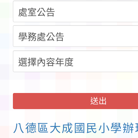
告(不再辦理後續甄選)
賽實施要點」1份
本市「115學年度學生
程安排一案
「桃園市補助參觀特色
展演活動實施計畫」11
請一案
送出
八德區大成國民小學辦