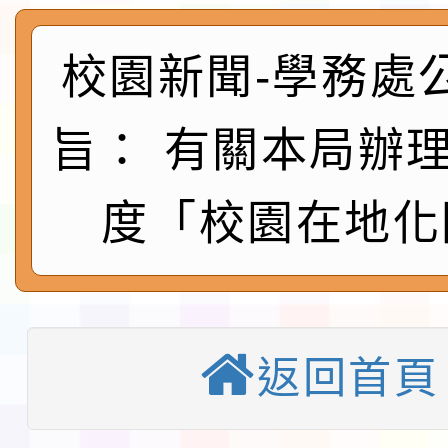
社團法人中華民國畫廊
請一案
026 ART TAIPEI
本校115學年度第1學
校園新聞-學務處
會」之「藝術教育日」
第2次招考代課鐘點教
115 年度兒童課後照顧
旨： 有關本局辦理
告(採1次公告分次招考)
0 小時業訓練課程
轉知本市體育總會划船
度「校園在地化
「115年桃園市運動會
「114-115年度COVI
錦標賽」海洋艇及SUP
計畫」公費接種對象擴
115學年度迎新活動暨
域)，申請變更地點
會活動流程表
函轉桃園市童軍會辦理桃
返回首頁
童軍小隊長訓練營活動
檢送「桃園市115學年