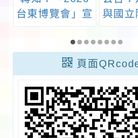
廣
台東博覽會」宣
與國立
人
傳海報電子檔及
大學合
動
活動介紹
利部國
之
委託「
頁面QRcod
包
構不同
。
營養照
計畫
「均衡
共同設