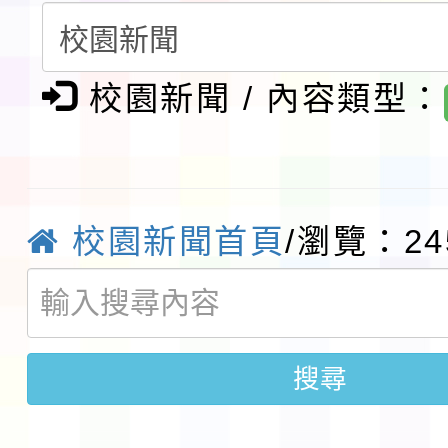
賽實施要點」1份
本市「115學年度學生
程安排一案
「桃園市補助參觀特色
校園新聞 / 內容類型：
展演活動實施計畫」11
社團法人中華民國畫廊
請一案
026 ART TAIPEI
本校115學年度第1學
校園新聞首頁
/瀏覽：24
會」之「藝術教育日」
第2次招考代課鐘點教
115 年度兒童課後照顧
告(採1次公告分次招考)
0 小時業訓練課程
轉知本市體育總會划船
搜尋
「115年桃園市運動會
「114-115年度COVI
錦標賽」海洋艇及SUP