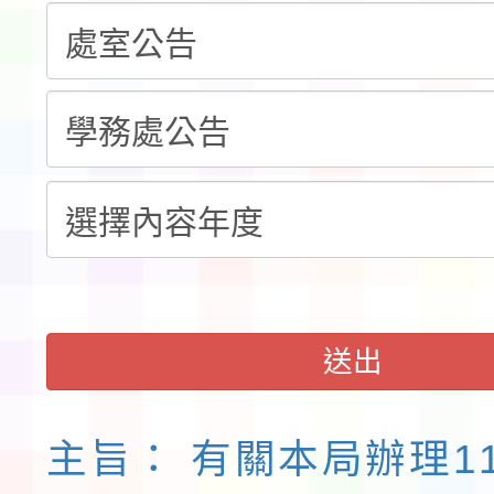
計畫」公費接種對象擴
115學年度迎新活動暨
域)，申請變更地點
會活動流程表
函轉桃園市童軍會辦理桃
童軍小隊長訓練營活動
送出
主旨： 有關本局辦理1