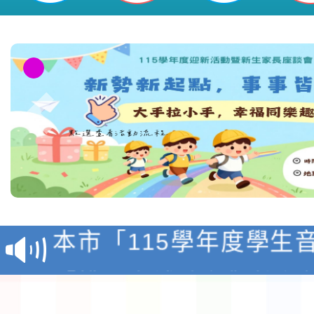
本市各級學校教師踴躍報名，詳如說
桃園市平鎮區新勢國民小學
檢送「桃園市115學年
賽實施要點」1份
本市「115學年度學生
程安排一案
「桃園市補助參觀特色
展演活動實施計畫」11