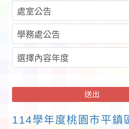
告(不再辦理後續甄選)
賽實施要點」1份
本市「115學年度學生
程安排一案
「桃園市補助參觀特色
展演活動實施計畫」11
請一案
送出
114學年度桃園市平鎮