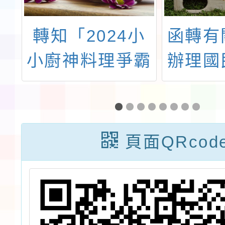
國
轉知「2024小
函轉有
學
小廚神料理爭霸
辦理國
師
戰」
度宣導
一
查
頁面QRcod