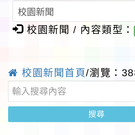
請一案
報
淨零綠領人才培育課程
校園新聞 / 內容類型：
檢送桃園市115學年度
及師生本土語及新住民
115年食農教育專業人
實施要點各1份
程
函轉國家通訊傳播委員會
校園新聞首頁
/瀏覽：38
鎮韌性（防空）演習－
「115年金融知識線上
速演練執行計畫」
法」
本校115學年度第1學
搜尋
第3次招考代課鐘點教
檢送「桃園市115學年