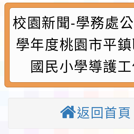
及師生本土語及新住民
115年食農教育專業人
實施要點各1份
程
函轉國家通訊傳播委員會
校園新聞-學務處公告
鎮韌性（防空）演習－
「115年金融知識線上
學年度桃園市平鎮
速演練執行計畫」
法」
本校115學年度第1學
國民小學導護工
第3次招考代課鐘點教
檢送「桃園市115學年
告(不再辦理後續甄選)
賽實施要點」1份
本市「115學年度學生
程安排一案
「桃園市補助參觀特色
返回首頁
展演活動實施計畫」11
教育部校安中心白海豚