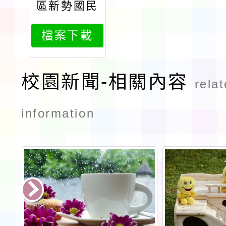
區新勢國民
小學導護工
檔案下載
作實施辦法
1150225會
後統整版
校園新聞-相關內容
rela
information