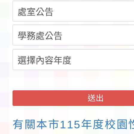
告(不再辦理後續甄選)
賽實施要點」1份
本市「115學年度學生
程安排一案
「桃園市補助參觀特色
展演活動實施計畫」11
請一案
送出
有關本市115年度校園