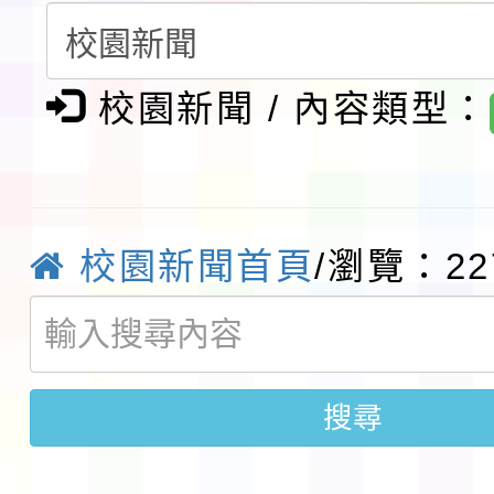
請一案
報
淨零綠領人才培育課程
校園新聞 / 內容類型：
檢送桃園市115學年度
及師生本土語及新住民
115年食農教育專業人
實施要點各1份
程
函轉國家通訊傳播委員會
校園新聞首頁
/瀏覽：22
鎮韌性（防空）演習－
「115年金融知識線上
速演練執行計畫」
法」
本校115學年度第1學
搜尋
第3次招考代課鐘點教
檢送「桃園市115學年