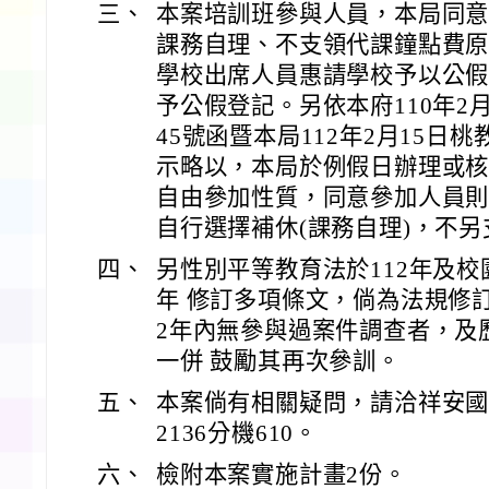
三、
本案培訓班參與人員，本局同
課務自理、不支領代課鐘點費
學校出席人員惠請學校予以公
予公假登記。另依本府110年2月2
45號函暨本局112年2月15日桃教
示略以，本局於例假日辦理或
自由參加性質，同意參加人員則
自行選擇補休(課務自理)，不
四、
另性別平等教育法於112年及校
年 修訂多項條文，倘為法規修
2年內無參與過案件調查者，及
一併 鼓勵其再次參訓。
五、
本案倘有相關疑問，請洽祥安國小輔
2136分機610。
六、
檢附本案實施計畫2份。