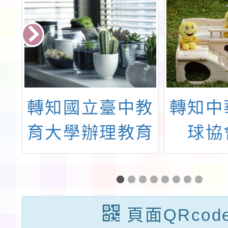
股
轉知國立臺中教
轉知中
營
育大學辦理教育
球協
村
部體育署
「202
學
「2025年躍動
手訓練
年
莪行適應體育徵
頁面QRcod