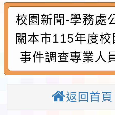
及師生本土語及新住民
115年食農教育專業人
實施要點各1份
程
函轉國家通訊傳播委員會
校園新聞-學務處
鎮韌性（防空）演習－
「115年金融知識線上
關本市115年度
速演練執行計畫」
法」
本校115學年度第1學
事件調查專業人
第3次招考代課鐘點教
檢送「桃園市115學年
告(不再辦理後續甄選)
賽實施要點」1份
本市「115學年度學生
程安排一案
「桃園市補助參觀特色
返回首頁
展演活動實施計畫」11
教育部校安中心白海豚