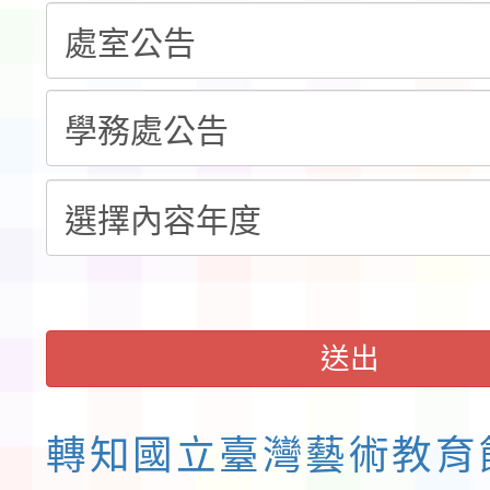
告(不再辦理後續甄選)
賽實施要點」1份
本市「115學年度學生
程安排一案
「桃園市補助參觀特色
展演活動實施計畫」11
請一案
送出
轉知國立臺灣藝術教育