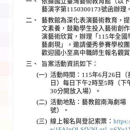
一、
依據國立臺灣藝術教育館（以下稱
藝演字第1150300173號函辦理
二、
藝教館為深化表演藝術教育，
文素養，鼓勵學生投入藝術創
演藝術欣賞，辦理「115年全
藝劇現」，邀請優秀參賽學校
歡迎國小至高中職師生報名觀
三、
旨案活動資訊如下：
(一)
活動時間：115年6月26日
日）每日下午2時至5時（下
30分開放入場）。
(二)
活動地點：藝教館南海劇場（
號）。
(三)
線上報名與登記索票：
https
e/1FAIpQLSfVNLotl_y6Yu1X