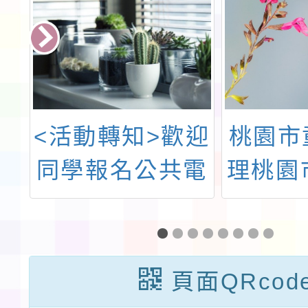
高
<活動轉知>歡迎
桃園市
理
同學報名公共電
理桃園
高
視兒少科普節目
幼童軍
小
「鹹魚小隊第二
章基
」
季」舉辦之徵選
頁面QRcod
活動