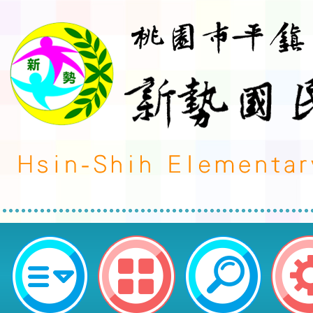
轉知國立臺灣藝術教育館辦理「11
意戲劇推廣活動—優藝劇現」活動
賞-桃園市平鎮區新勢國民小學