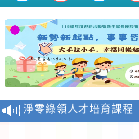
教育部校安中心白海豚
報
淨零綠領人才培育課程
檢送桃園市115學年度