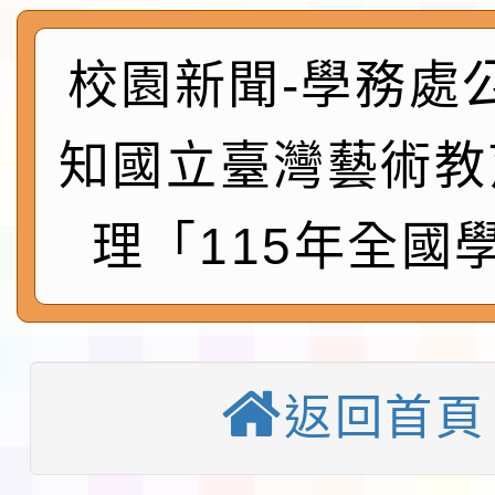
及師生本土語及新住民
115年食農教育專業人
實施要點各1份
程
函轉國家通訊傳播委員會
校園新聞-學務處
鎮韌性（防空）演習－
「115年金融知識線上
知國立臺灣藝術教
速演練執行計畫」
法」
本校115學年度第1學
理「115年全國
第3次招考代課鐘點教
檢送「桃園市115學年
告(不再辦理後續甄選)
賽實施要點」1份
本市「115學年度學生
程安排一案
「桃園市補助參觀特色
返回首頁
展演活動實施計畫」11
教育部校安中心白海豚