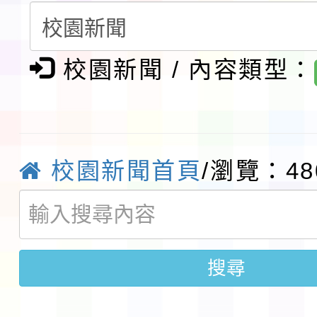
請一案
報
淨零綠領人才培育課程
校園新聞 / 內容類型：
檢送桃園市115學年度
及師生本土語及新住民
115年食農教育專業人
實施要點各1份
程
函轉國家通訊傳播委員會
校園新聞首頁
/瀏覽：48
鎮韌性（防空）演習－
「115年金融知識線上
速演練執行計畫」
法」
本校115學年度第1學
搜尋
第3次招考代課鐘點教
檢送「桃園市115學年