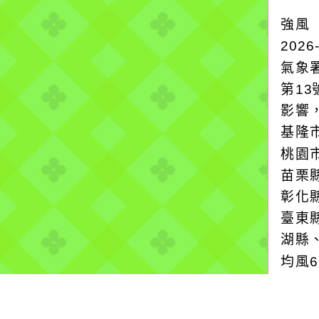
強風
2026
氣象
第1
影響
基隆
桃園
苗栗
彰化
臺東
湖縣
均風
上發
請注