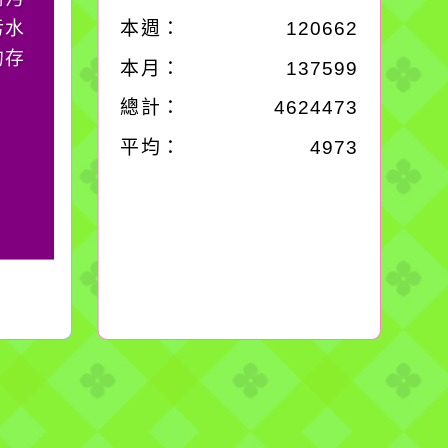
污水
它笑，它就對你笑；你
本週：
120662
的存
對它哭，它也對你哭。
本月：
137599
總計：
4624473
平均：
4973