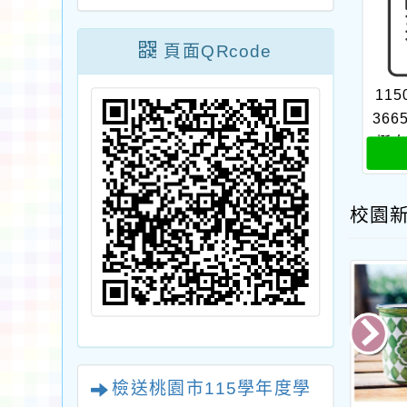
頁面QRcode
115
366
挺
計
校園
檢送桃園市115學年度學