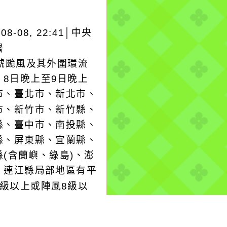
-08-08, 22:41│中央
署
3號颱風及其外圍環流
，8日晚上至9日晚上
市、臺北市、新北市、
市、新竹市、新竹縣、
縣、臺中市、南投縣、
縣、屏東縣、宜蘭縣、
縣(含蘭嶼、綠島)、澎
、連江縣局部地區有平
6級以上或陣風8級以
生的機率(黃色燈號)，
意。
more...