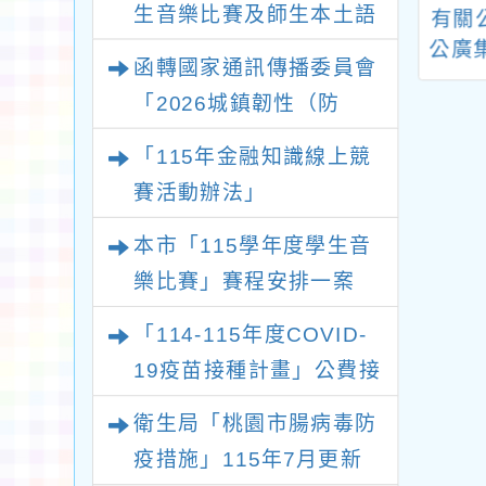
生音樂比賽及師生本土語
3年「租稅小達人─
函轉桃園市政府警察
有關
遊爭霸GO！
局2026城鎮韌性(防
公廣
及新住民語歌謠比賽實施
函轉國家通訊傳播委員會
O！」競賽活動
空)演習實施計畫，請
《我
要點各1份
「2026城鎮韌性（防
查照。
整天
空）演習－行動網路降速
「115年金融知識線上競
演練執行計畫」
賽活動辦法」
本市「115學年度學生音
樂比賽」賽程安排一案
「114-115年度COVID-
19疫苗接種計畫」公費接
種對象擴大
衛生局「桃園市腸病毒防
疫措施」115年7月更新