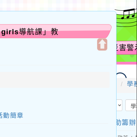
irls導航課」教
開
啟
上
方
區
塊
活動簡章