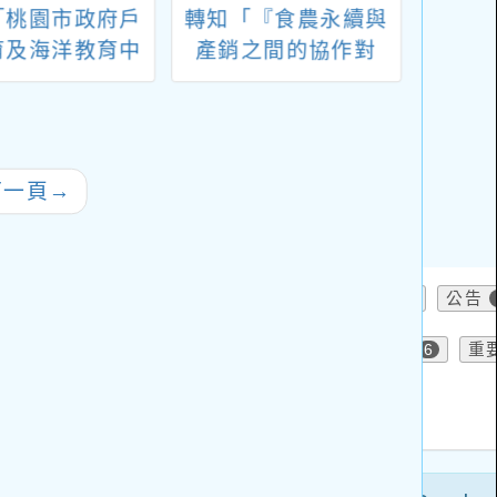
「桃園市政府戶
轉知「『食農永續與
轉知
育及海洋教育中
產銷之間的協作對
物醫
置及組織運作要
話』公眾論壇」宣傳
辦理
，並自中華民國
海報1份
業害
十三年八月一日
治資
生效
與
下一頁
→