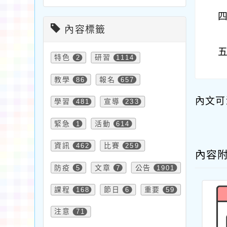
內容標籤
特色
2
研習
1114
教學
86
報名
657
內文可
學習
481
宣導
233
緊急
1
活動
614
資訊
462
比賽
259
內容
防疫
5
文章
7
公告
1901
課程
168
節日
6
重要
59
注意
71