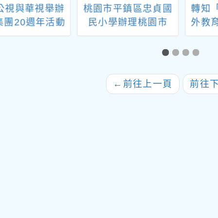
公視與華視舉辦
桃園市平鎮區忠貞國
轉知
集團20週年活動
民小學辦理桃園市
外教
在電視台玩了一
114學年度教育部國
心設
》一案，詳如說
民及學前教育署戶外
點」
明，請查照。
教育與海洋教育計畫-
一百
學校推展優質戶外教
←
前往上一頁
前往
育路線『舊村記憶．
新異情緣-眷村與新住
民文化探索』活動