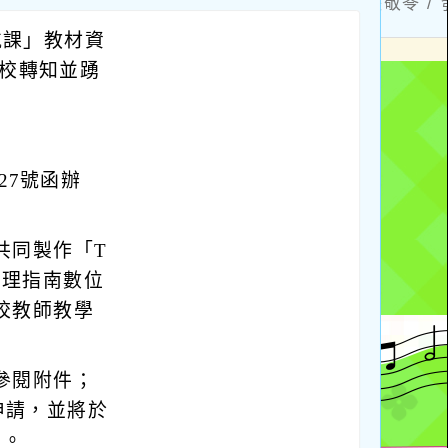
導航課」教材資
貴校轉知並踴
27號函辦
共同製作「T
期生理指南數位
校教師教學
參閱附件；
申請，並將於
止。