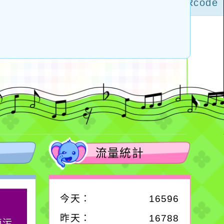
流量統計
今天：
16596
作者：網路小語
昨天：
16788
滴污
生活是一面鏡子。你對