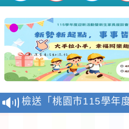
本校115學年度第1學
第3次招考代課鐘點教
檢送「桃園市115學年
告(不再辦理後續甄選)
賽實施要點」1份
本市「115學年度學生