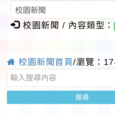
第3次招考代課鐘點教
檢送「桃園市115學年
告(不再辦理後續甄選)
賽實施要點」1份
校園新聞 / 內容類型：
本市「115學年度學生
程安排一案
「桃園市補助參觀特色
展演活動實施計畫」11
社團法人中華民國畫廊
校園新聞首頁
/瀏覽：17
請一案
026 ART TAIPEI
本校115學年度第1學
會」之「藝術教育日」
第2次招考代課鐘點教
115 年度兒童課後照顧
搜尋
告(採1次公告分次招考)
0 小時業訓練課程
轉知本市體育總會划船