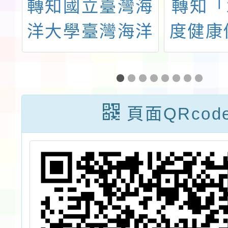
T
轉知國立臺灣海
轉知「
互
洋大學臺灣海洋
度健康
一
教育中心為提升
計畫－
教師海洋教育知
健』議
能，開設3門磨
校海
頁面QRcod
課師課程資訊一
賽」一
案
植送件
此更正
2月17