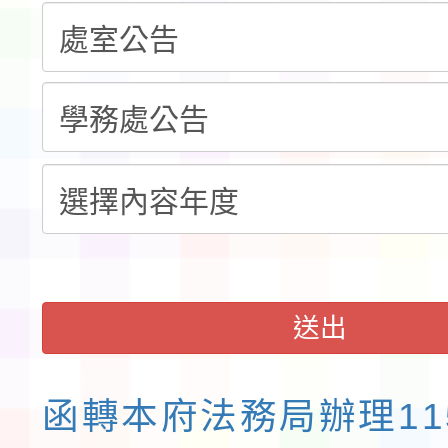
「115年桃園市運動會
「114-115年度COVI
錦標賽」海洋艇及SUP
計畫」公費接種對象擴
115學年度迎新活動暨
域)，申請變更地點
會活動流程表
送出
函轉本府法務局辦理11