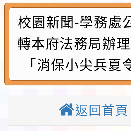
程安排一案
「桃園市補助參觀特色
展演活動實施計畫」11
社團法人中華民國畫廊
校園新聞-學務處
請一案
026 ART TAIPEI
本校115學年度第1學
轉本府法務局辦理
會」之「藝術教育日」
第2次招考代課鐘點教
115 年度兒童課後照顧
「消保小尖兵夏
告(採1次公告分次招考)
0 小時業訓練課程
轉知本市體育總會划船
「115年桃園市運動會
「114-115年度COVI
錦標賽」海洋艇及SUP
計畫」公費接種對象擴
115學年度迎新活動暨
返回首頁
域)，申請變更地點
會活動流程表
本校115學年度第1學