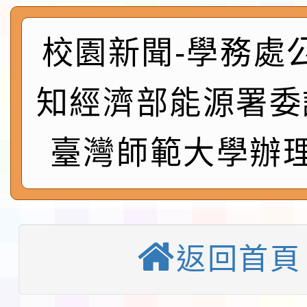
及師生本土語及新住民
115年食農教育專業人
實施要點各1份
程
函轉國家通訊傳播委員會
校園新聞-學務處
鎮韌性（防空）演習－
「115年金融知識線上
知經濟部能源署委
速演練執行計畫」
法」
本校115學年度第1學
臺灣師範大學辦理
第3次招考代課鐘點教
檢送「桃園市115學年
告(不再辦理後續甄選)
賽實施要點」1份
本市「115學年度學生
程安排一案
「桃園市補助參觀特色
返回首頁
展演活動實施計畫」11
教育部校安中心白海豚