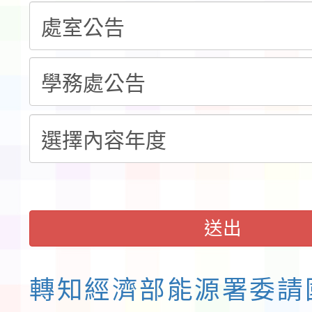
告(不再辦理後續甄選)
賽實施要點」1份
本市「115學年度學生
程安排一案
「桃園市補助參觀特色
展演活動實施計畫」11
請一案
送出
轉知經濟部能源署委請