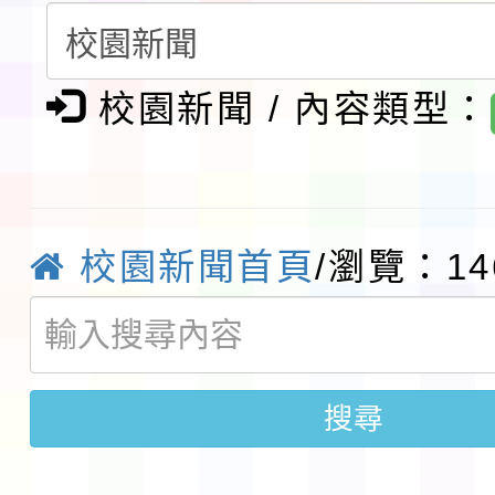
請一案
報
淨零綠領人才培育課程
檢送桃園市115學年度
校園新聞 / 內容類型：
及師生本土語及新住民
115年食農教育專業人
實施要點各1份
程
函轉國家通訊傳播委員會
校園新聞首頁
/瀏覽：14
鎮韌性（防空）演習－
「115年金融知識線上
速演練執行計畫」
法」
本校115學年度第1學
搜尋
第3次招考代課鐘點教
檢送「桃園市115學年