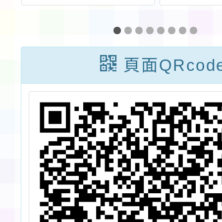
競
「人本交通教
協會桃
育」融入教學教
理節能
案設計工作
及工作
頁面QRcod
坊』， 鼓勵教
師報名參加