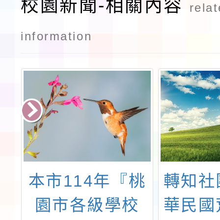
校園新聞-相關內容
rela
information
會
本市114年『桃
轉知社
中
園市各級學校
華民國