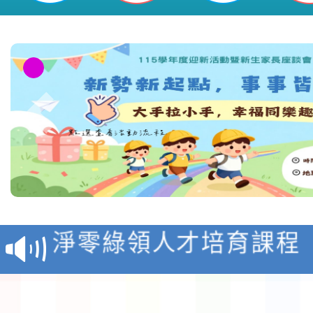
教育部校安中心白海豚
報
淨零綠領人才培育課程
檢送桃園市115學年度