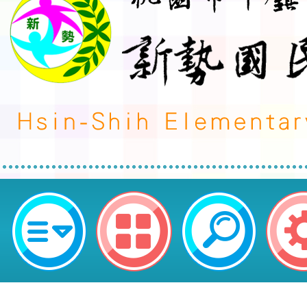
轉知中華民國現代五項暨冬季兩項
「113年第17屆全國中正盃冬季兩項
運動錦標賽」競賽規程-桃園市平鎮