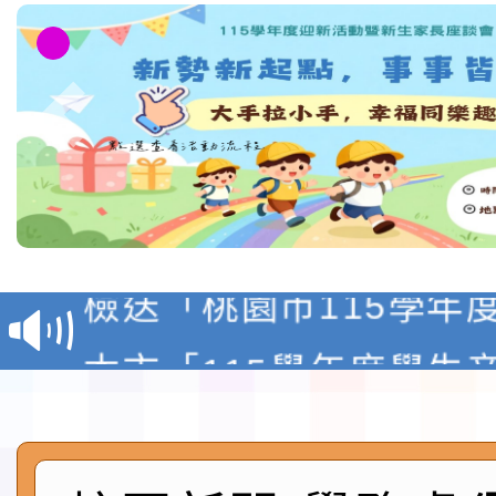
本校115學年度第1學
第3次招考代課鐘點教
檢送「桃園市115學年
告(不再辦理後續甄選)
賽實施要點」1份
本市「115學年度學生
程安排一案
「桃園市補助參觀特色
展演活動實施計畫」11
社團法人中華民國畫廊