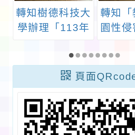
人
轉知樹德科技大
轉知「
會
學辦理「113年
園性侵
管
港都盃全國身心
或性霸
該
障礙匹克球邀請
業人員
賽」競賽規程
查專業
頁面QRcod
地
置要點
─
教育部
活
國115
日以臺