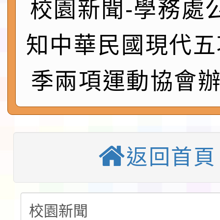
校園新聞-學務處
請一案
026 ART TAIPEI
本校115學年度第1學
知中華民國現代五
會」之「藝術教育日」
第2次招考代課鐘點教
115 年度兒童課後照顧
季兩項運動協會辦
告(採1次公告分次招考)
0 小時業訓練課程
轉知本市體育總會划船
「115年桃園市運動會
「114-115年度COVI
錦標賽」海洋艇及SUP
計畫」公費接種對象擴
115學年度迎新活動暨
返回首頁
域)，申請變更地點
會活動流程表
本校115學年度第1學
第3次招考代課鐘點教
檢送「桃園市115學年