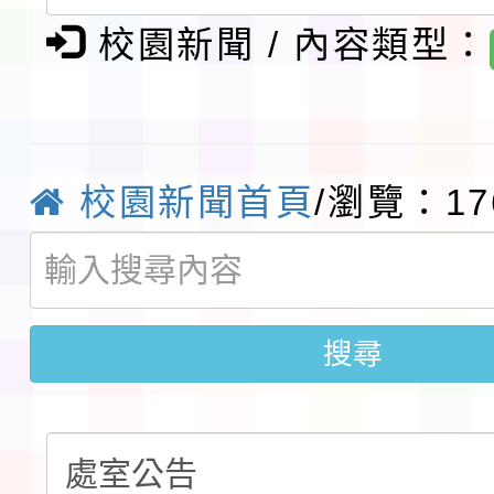
告(不再辦理後續甄選)
賽實施要點」1份
本市「115學年度學生
校園新聞 / 內容類型：
程安排一案
「桃園市補助參觀特色
展演活動實施計畫」11
社團法人中華民國畫廊
校園新聞首頁
/瀏覽：17
請一案
026 ART TAIPEI
本校115學年度第1學
會」之「藝術教育日」
第2次招考代課鐘點教
115 年度兒童課後照顧
告(採1次公告分次招考)
0 小時業訓練課程
搜尋
轉知本市體育總會划船
「115年桃園市運動會
「114-115年度COVI
錦標賽」海洋艇及SUP
計畫」公費接種對象擴
115學年度迎新活動暨