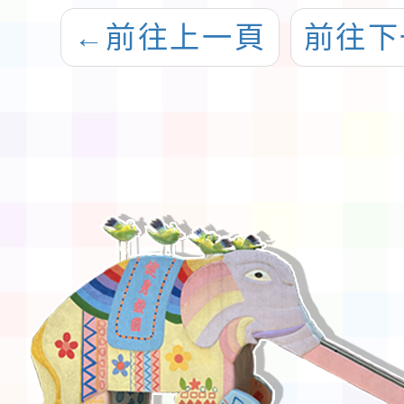
布令影
←
前往上一頁
前往下
規則修
1份，