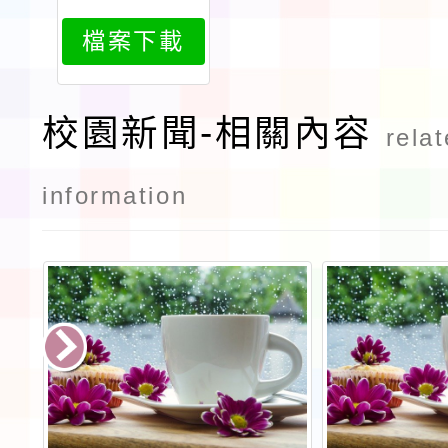
663attach
檔案下載
1
校園新聞-相關內容
rela
information