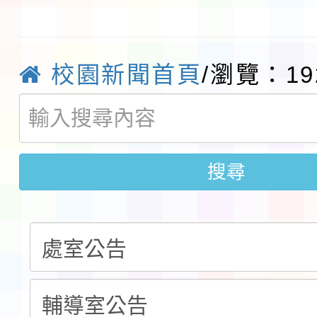
及師生本土語及新住民
115年食農教育專業人
實施要點各1份
程
函轉國家通訊傳播委員會
校園新聞首頁
/瀏覽：19
鎮韌性（防空）演習－
「115年金融知識線上
速演練執行計畫」
法」
本校115學年度第1學
搜尋
第3次招考代課鐘點教
檢送「桃園市115學年
告(不再辦理後續甄選)
賽實施要點」1份
本市「115學年度學生
程安排一案
「桃園市補助參觀特色
展演活動實施計畫」11