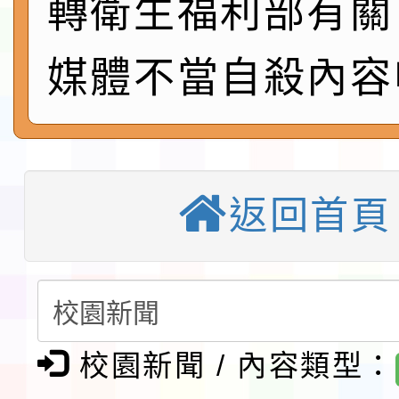
轉衛生福利部有關
速演練執行計畫」
法」
本校115學年度第1學
媒體不當自殺內容
第3次招考代課鐘點教
檢送「桃園市115學年
告(不再辦理後續甄選)
賽實施要點」1份
本市「115學年度學生
程安排一案
「桃園市補助參觀特色
返回首頁
展演活動實施計畫」11
教育部校安中心白海豚
請一案
報
淨零綠領人才培育課程
檢送桃園市115學年度
校園新聞 / 內容類型：