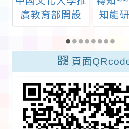
不
中國文化大學推
轉知~~
家
廣教育部開設
知能研
程
「情緒力養成：
需求學
協
用遊戲學情緒
校
（SEL）」課
頁面QRcod
家
程，鑒於社會情
緒學習（SEL）
為當前教育重
點，特提供貴校
教職員工專屬優