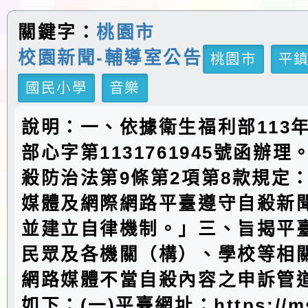
關鍵字：
桃園市
校園新聞-輔導室公告
桃園市
平
國民小學
音樂
說明：一、依據衛生福利部113年
部心字第1131761945號函辦
殺防治法第9條第2項第8款規定
媒體及網際網路平臺遵守自殺新
並建立自律機制。」三、旨揭平
民眾及各機關（構）、學校等相
網路媒體不當自殺內容之申訴管
如下：(一)平臺網址：https://m