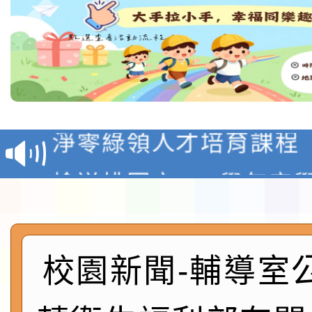
教育部校安中心白海豚
報
淨零綠領人才培育課程
檢送桃園市115學年度
及師生本土語及新住民
115年食農教育專業人
實施要點各1份
程
函轉國家通訊傳播委員會
校園新聞-輔導室
鎮韌性（防空）演習－
「115年金融知識線上