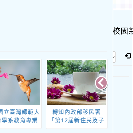
國立臺灣師範大
轉知內政部移民署
轉知
育學系教育專業
「第12屆新住民及子
「11
中心辦理「國小
女築夢計畫」報名簡
先區