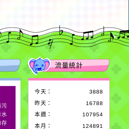
流量統計
今天：
3888
作者：網路小語
昨天：
16788
滴污
生活是一面鏡子。你對
污水
它笑，它就對你笑；你
本週：
107954
的存
對它哭，它也對你哭。
本月：
124891