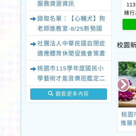
服務資源資訊
11
會」、「親密關係工作
緒行
錄取名單：【心輔犬】狗
坊」、「祖孫樂淘桃創意
老師進教室-8/25新勢國
照片徵件活動」
小場次
社團法人中華民國自閉症
校園
適應體育休閒促進會策畫
辦理2026新北市第十二
桃園市115學年度國民小
屆“點亮星光、愛心永傳”
學藝術才能音樂班鑑定二
關懷自閉症公益路跑活動
次招生 新勢國小鑑定結
觀看更多內容
果-錄取公告
5學年度國民小學
轉知國立清華大學師
桃園
智能暨創造能力
資培育中心辦理「學
推展
優異學生鑑定簡
會感受，遠離暴力：
人