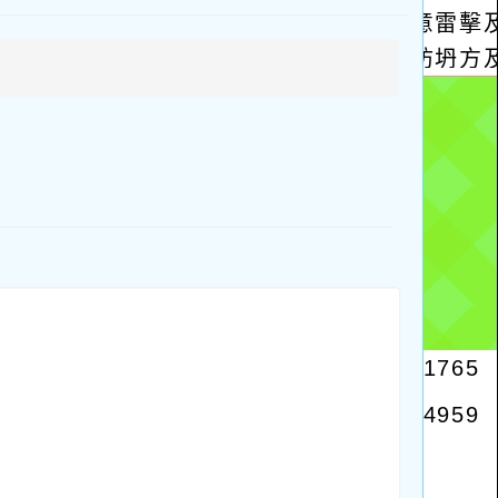
啟
上
方
區
塊