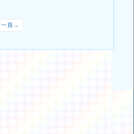
級低成就學生數
章及報名表等資料
理直氣
難問題與有效教
與
例成果分享研
下一頁
→
習」
動瀏覽裝置