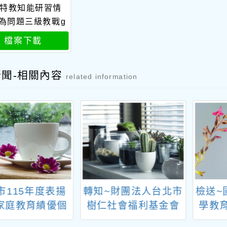
3特教知能研習情
為問題三級教戰g
o
檔案下載
新聞-相關內容
related information
市115年度表揚
轉知~財團法人台北市
檢送~
家庭教育績優個
樹仁社會福利基金會
學教
暨團體實施計畫
辦理114年度「我畫
發展