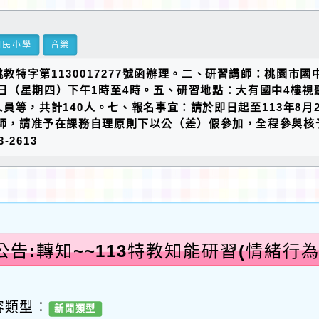
國民小學
音樂
桃教特字第1130017277號函辦理。二、研習講師：桃園
29日（星期四）下午1時至4時。五、研習地點：大有國中4
等，共計140人。七、報名事宜：請於即日起至113年8月
師，請准予在課務自理原則下以公（差）假參加，全程參與核予
2613
告:轉知~~113特教知能研習(情緒行
容類型：
新聞類型