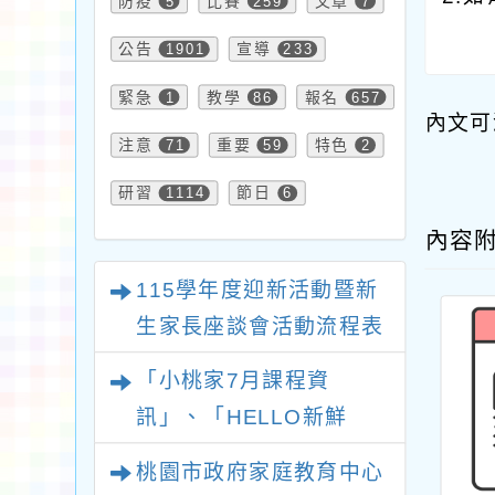
防疫
5
比賽
259
文章
7
公告
1901
宣導
233
緊急
1
教學
86
報名
657
內文可
注意
71
重要
59
特色
2
研習
1114
節日
6
內容
115學年度迎新活動暨新
生家長座談會活動流程表
「小桃家7月課程資
訊」、「HELLO新鮮
人」、「數位教養練習
桃園市政府家庭教育中心
題」、「青少年家長讀書