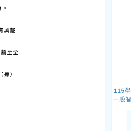
時。
有興趣
）前至全
（差）