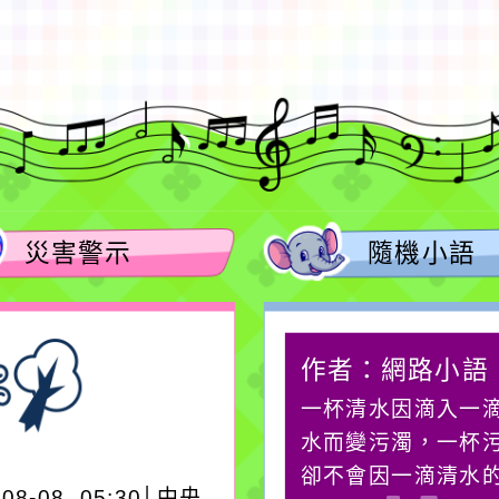
徐嘉裕 Neil hsu
災害警示
隨機小語
作者：網路小語
作者：網路小語
在實現理想的路途中，
一杯清水因滴入一
必須排除一切干擾，特
水而變污濁，一杯
別是要看清那些美麗的
卻不會因一滴清水
-08-08, 05:30│中央