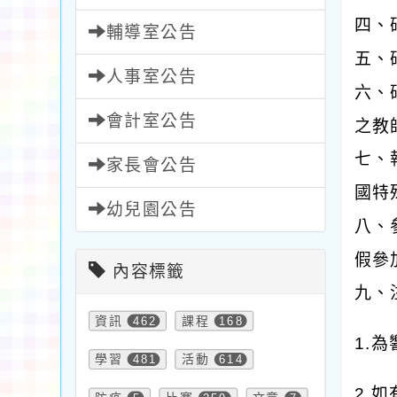
四、
輔導室公告
五、
人事室公告
六、
會計室公告
之教
七、
家長會公告
國特
幼兒園公告
八、
假參
內容標籤
九、
資訊
462
課程
168
1.
學習
481
活動
614
2.如