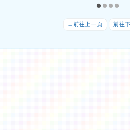
我話-身心障礙者繪畫
三年
比賽」報名簡章
學疑
學示
←
前往上一頁
前往
gle、Firefox、Vivaldi、Opera
支援行
 2.5.11
網站語系：zh-TW
eil網站設計工坊