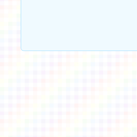
章
社會情緒學習(SEL)
的預防力量」線上論
壇
佈景版本：
neilctes
適用瀏覽器：Edge、Goo
Xoops版本：
XOOPS
Xoops
網站設計
：
N