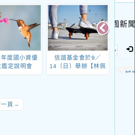
4學年度國小資優
信誼基金會於9／
轉知
生鑑定說明會
14（日）舉辦【林佩
學辦理
蓉副教授主講／
合活
「玩」是最重要的探
課程-
索！啟動自主學習、
係議
創意思考與解決問題
韌力
下一頁
→
能力】親職講座
程」