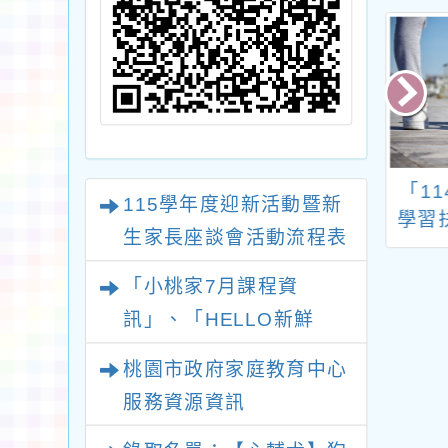
國小音樂班第二
重要!!本校辦理「113
「1
115學年度迎新活動暨新
屆學生畢業音樂
學年度桃園市國民中
學習
生家長座談會活動流程表
會
小學學生學習扶助 整
動計
體行政推動計畫子計
科技
「小桃家7月課程資
畫十五：國中小永齡
訊」、「HELLO新鮮
課程認證計畫」 1份
人」、「數位教養練習
桃園市政府家庭教育中心
題」、「青少年家長讀書
服務資源資訊
會」、「親密關係工作