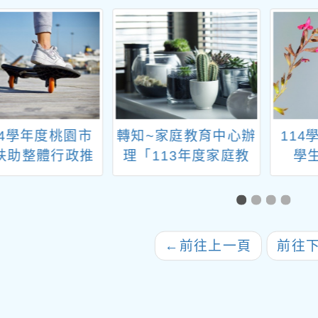
14學年度桃園市
轉知~家庭教育中心辦
11
扶助整體行政推
理「113年度家庭教
學
畫子計畫十三：
育教師增能研習計畫-
化評量系統增能
親師溝通系列」課程
研習」
←
前往上一頁
前往