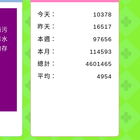
今天：
10378
作者：網路小語
昨天：
16517
滴污
生活是一面鏡子。你對
污水
它笑，它就對你笑；你
本週：
97656
的存
對它哭，它也對你哭。
本月：
114593
總計：
4601465
平均：
4954