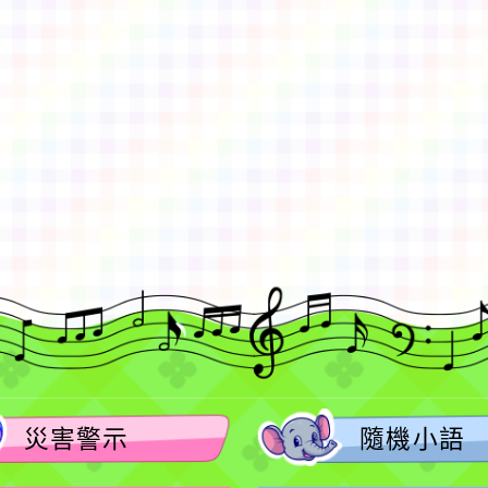
gle、Firefox、Vivaldi、Opera
支援行
 2.5.11
網站語系：zh-TW
eil網站設計工坊
徐嘉裕 Neil hsu
災害警示
隨機小語