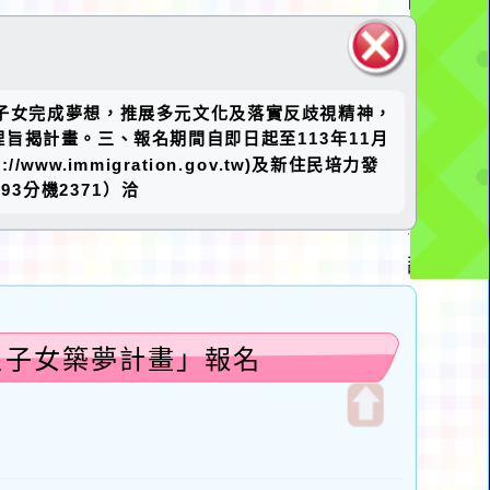
關閉區
民及子女完成夢想，推展多元文化及落實反歧視精神，
塊
揭計畫。三、報名期間自即日起至113年11月
www.immigration.gov.tw)及新住民培力發
393分機2371）洽
及子女築夢計畫」報名
開
啟