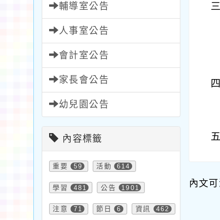
輔導室公告
人事室公告
會計室公告
家長會公告
幼兒園公告
內容標籤
重要
59
活動
614
內文可
學習
481
公告
1901
注意
71
節日
6
資訊
462