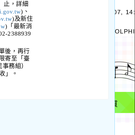
一）止，詳細
i.gov.tw
)、
ov.tw
)及新住
tw
)「最新消
388939
單後，再行
限寄至「臺
民事務組）
收」。