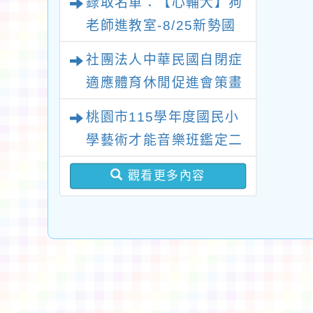
錄取名單：【心輔犬】狗
坊」、「祖孫樂淘桃創意
老師進教室-8/25新勢國
照片徵件活動」
小場次
社團法人中華民國自閉症
適應體育休閒促進會策畫
辦理2026新北市第十二
桃園市115學年度國民小
屆“點亮星光、愛心永傳”
學藝術才能音樂班鑑定二
關懷自閉症公益路跑活動
次招生 新勢國小鑑定結
觀看更多內容
果-錄取公告