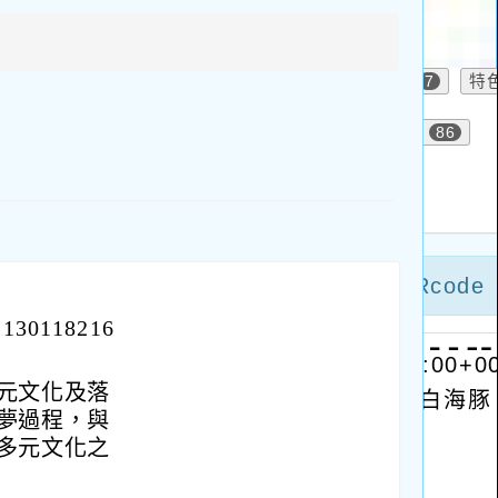
上
方
區
塊
0118216
元文化及落
夢過程，與
多元文化之