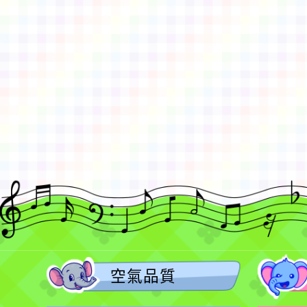
佈景版本：
neilctes
適用瀏覽器：Edge、Goo
Xoops版本：
XOOPS
Xoops
網站設計
：
N
Xoops網站設計者：
空氣品質