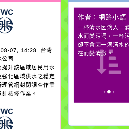
作者：網路小語
作者：網路小語
在實現理想的路途中，
一杯清水因滴入一
必須排除一切干擾，特
水而變污濁，一杯
別是要看清那些美麗的
卻不會因一滴清水
-08-07, 14:28│台灣
誘惑。
在而變清澈。
水公司
面提升該區域居民用水
及強化區域供水之穩定
辦理管網封閉調查作業
量計檢修作業。
..