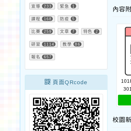
宣導
233
緊急
1
內容
課程
168
防疫
5
比賽
259
文章
7
特色
2
研習
1114
教學
86
報名
657
101
頁面QRcode
30
校園