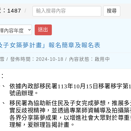
：1487
搜尋
送出
民及子女築夢計畫」報名簡章及報名表
 / 發佈時間：2024-10-18 / 內容狀態：啟用中
：
一、
依據內政部移民署113年10月15日移署移字第113
號函辦理。
二、
移民署為協助新住民及子女完成夢想，推展多
實反歧視精神，並透過專業師資輔導及拍攝築
各界分享築夢成果，以增進社會大眾對於尊重
理解，爰辦理旨揭計畫。