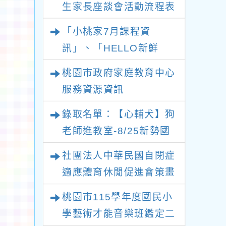
生家長座談會活動流程表
「小桃家7月課程資
訊」、「HELLO新鮮
人」、「數位教養練習
桃園市政府家庭教育中心
題」、「青少年家長讀書
服務資源資訊
會」、「親密關係工作
錄取名單：【心輔犬】狗
坊」、「祖孫樂淘桃創意
老師進教室-8/25新勢國
照片徵件活動」
小場次
社團法人中華民國自閉症
適應體育休閒促進會策畫
辦理2026新北市第十二
桃園市115學年度國民小
屆“點亮星光、愛心永傳”
學藝術才能音樂班鑑定二
關懷自閉症公益路跑活動