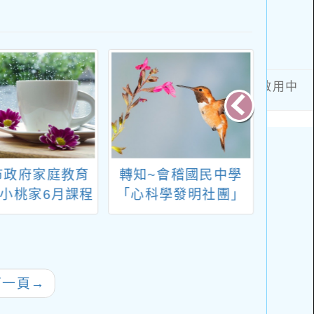
市政府家庭教育
轉知~會稽國民中學
「學習
小桃家6月課程
「心科學發明社團」
學習
」、「預約幸福
課程簡章
應
-婚前教育工作
、「幸福婚姻系
」、「2026開
下一頁
→
un暑假，家庭好
時光」海報