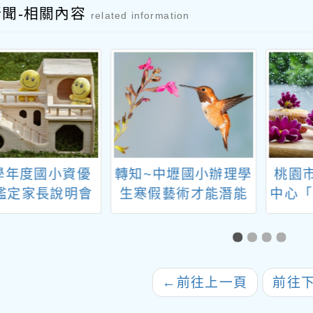
新聞-相關內容
related information
5學年度國小資優
轉知~中壢國小辦理學
桃園
鑑定家長說明會
生寒假藝術才能潛能
中心「
營活動
資訊
生活
坊」
列講座
←
前往上一頁
前往
心F