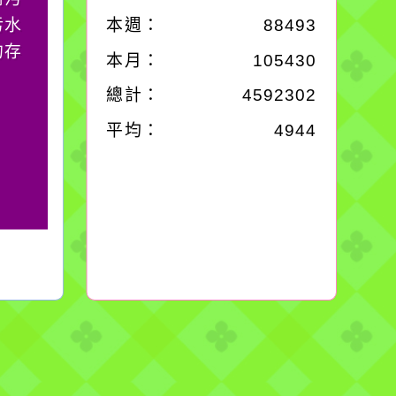
污水
必須排除一切干擾，特
本週：
88493
的存
別是要看清那些美麗的
本月：
105430
誘惑。
總計：
4592302
平均：
4944