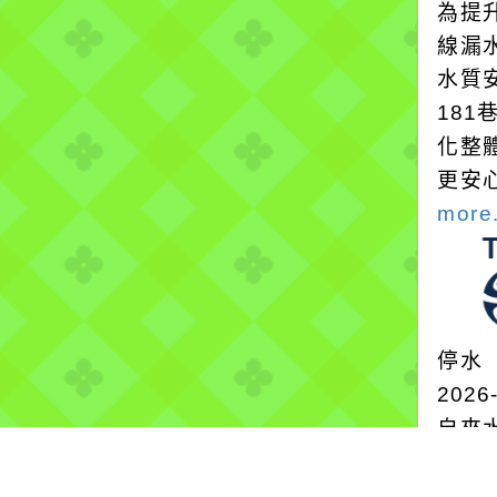
為提
線漏
水質
18
化整
更安
more.
停水
2026
自來
辦理
備檢