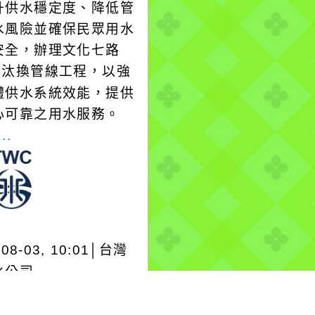
升供水穩定度、降低管
水風險並確保民眾用水
安全，辦理文化七路
1巷汰換管線工程，以強
體供水系統效能，提供
心可靠之用水服務。
..
-08-03, 10:01│台灣
水公司
龍潭給水廠高壓電氣設
驗 等三合一工程