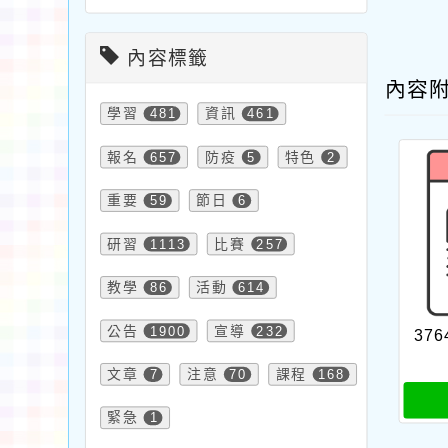
內容標籤
內容
學習
481
資訊
461
報名
657
防疫
5
特色
2
重要
59
節日
6
研習
1113
比賽
257
教學
86
活動
614
公告
1900
宣導
232
376
文章
7
注意
70
課程
168
緊急
1