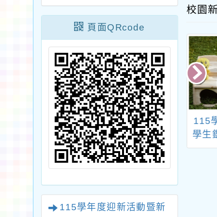
校園
頁面QRcode
國小附設幼兒園
114年度教師家庭教
11
4 學年度身心障礙
育輔導增能研習計畫
學生
教育學生助理員
實體工作坊
甄選簡章
115學年度迎新活動暨新