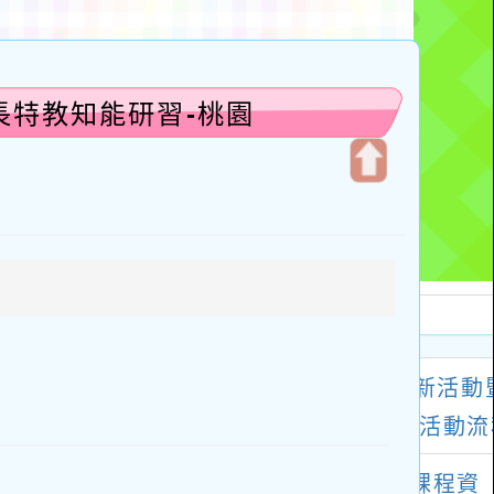
長特教知能研習-桃園
開
啟
上
方
區
塊