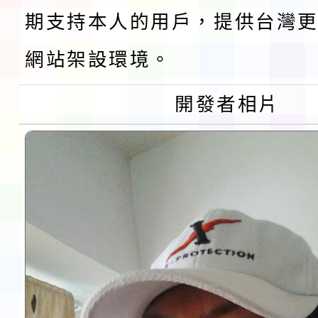
速演練執行計畫」
法」
本校115學年度第1學
期支持本人的用戶，提供台灣更
網站架設環境。
第3次招考代課鐘點教
檢送「桃園市115學年
告(不再辦理後續甄選)
賽實施要點」1份
開發者相片
本市「115學年度學生
程安排一案
「桃園市補助參觀特色
展演活動實施計畫」11
請一案