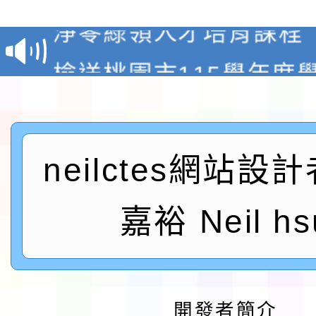
報
淨零綠領人才培育課程
檢送桃園市115學年度
及師生本土語及新住民
115年食農教育專業人
實施要點各1份
程
函轉國家通訊傳播委員會
neilctes網站設
鎮韌性（防空）演習－
「115年金融知識線上
嘉裕 Neil hs
速演練執行計畫」
法」
本校115學年度第1學
第3次招考代課鐘點教
檢送「桃園市115學年
告(不再辦理後續甄選)
開發者簡介
賽實施要點」1份