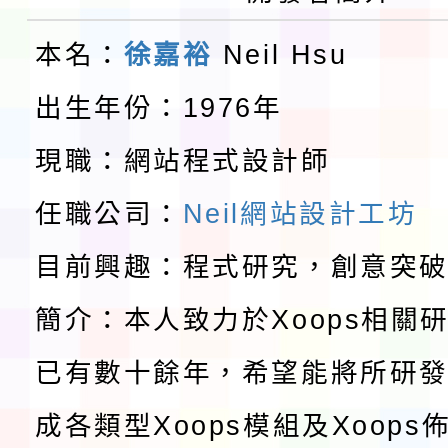
本市「115學年度學生
程安排一案
本名：
徐嘉裕
Neil Hsu
「桃園市補助參觀特色
出生年份：1976年
展演活動實施計畫」11
教育部校安中心白海豚
現職：網站程式設計師
請一案
報
淨零綠領人才培育課程
任職公司：
Neil網站設計工坊
檢送桃園市115學年度
目前興趣：程式研究，創意突
及師生本土語及新住民
115年食農教育專業人
簡介：本人致力於Xoops相關
實施要點各1份
程
函轉國家通訊傳播委員會
已有數十餘年，希望能將所研
鎮韌性（防空）演習－
「115年金融知識線上
成各類型Xoops模組及Xoop