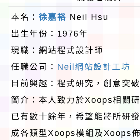
告(不再辦理後續甄選)
賽實施要點」1份
本市「115學年度學生
本名：
徐嘉裕
Neil Hsu
程安排一案
「桃園市補助參觀特色
出生年份：1976年
展演活動實施計畫」11
教育部校安中心白海豚
現職：網站程式設計師
請一案
報
淨零綠領人才培育課程
任職公司：
Neil網站設計工坊
目前興趣：程式研究，創意突
檢送桃園市115學年度
簡介：本人致力於Xoops相關
及師生本土語及新住民
115年食農教育專業人
已有數十餘年，希望能將所研
實施要點各1份
程
函轉國家通訊傳播委員會
成各類型Xoops模組及Xoop