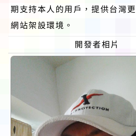
鎮韌性（防空）演習－
「115年金融知識線上
期支持本人的用戶，提供台灣更
速演練執行計畫」
法」
本校115學年度第1學
網站架設環境。
第3次招考代課鐘點教
檢送「桃園市115學年
開發者相片
告(不再辦理後續甄選)
賽實施要點」1份
本市「115學年度學生
程安排一案
「桃園市補助參觀特色
展演活動實施計畫」11
請一案