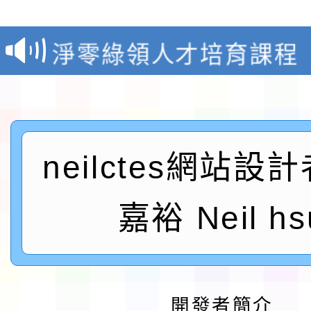
教育部校安中心白海豚
報
淨零綠領人才培育課程
檢送桃園市115學年度
及師生本土語及新住民
115年食農教育專業人
neilctes網站設
實施要點各1份
程
函轉國家通訊傳播委員會
鎮韌性（防空）演習－
「115年金融知識線上
嘉裕 Neil hs
速演練執行計畫」
法」
本校115學年度第1學
第3次招考代課鐘點教
檢送「桃園市115學年
開發者簡介