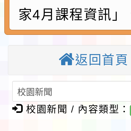
本校115學年度第1學
家4月課程資訊」
第3次招考代課鐘點教
檢送「桃園市115學年
告(不再辦理後續甄選)
賽實施要點」1份
本市「115學年度學生
程安排一案
「桃園市補助參觀特色
返回首頁
展演活動實施計畫」11
教育部校安中心白海豚
請一案
報
淨零綠領人才培育課程
檢送桃園市115學年度
校園新聞 / 內容類型：
及師生本土語及新住民
115年食農教育專業人