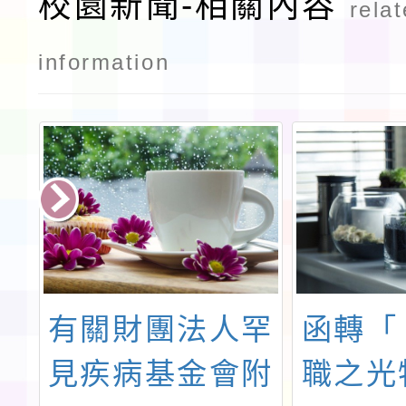
校園新聞-相關內容
rela
information
園
有關財團法人罕
函轉「
育
見疾病基金會附
職之光