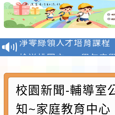
教育部校安中心白海豚
報
淨零綠領人才培育課程
檢送桃園市115學年度
及師生本土語及新住民
115年食農教育專業人
實施要點各1份
程
函轉國家通訊傳播委員會
校園新聞-輔導室
鎮韌性（防空）演習－
「115年金融知識線上
知~家庭教育中心
速演練執行計畫」
法」