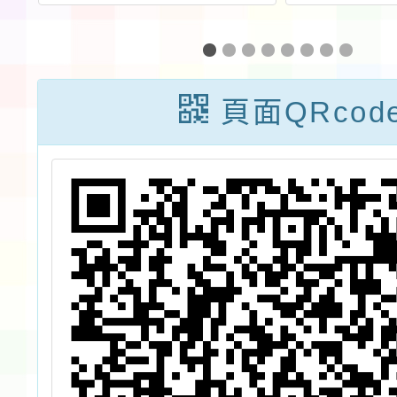
工
設新竹縣私立關
人探索
集
西身心障礙福利
常看
服務中心為提升
育」
頁面QRcod
國中小師生正確
認識罕見疾病，
鼓勵貴校申請該
中心之基因教育
中心宣導服務暨
參訪活動