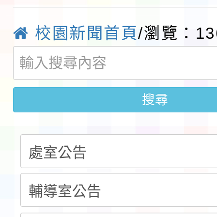
實施要點各1份
程
函轉國家通訊傳播委員會
校園新聞首頁
/瀏覽：13
鎮韌性（防空）演習－
「115年金融知識線上
速演練執行計畫」
法」
本校115學年度第1學
搜尋
第3次招考代課鐘點教
檢送「桃園市115學年
告(不再辦理後續甄選)
賽實施要點」1份
本市「115學年度學生
程安排一案
「桃園市補助參觀特色
展演活動實施計畫」11
請一案