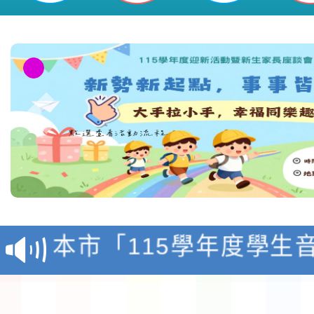
檢送「桃園市115學年
賽實施要點」1份
本市「115學年度學生
程安排一案
「桃園市補助參觀特色