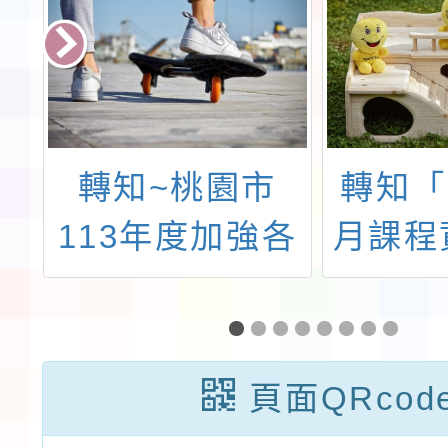
憂
轉知~桃園市
轉知「
與
113年度加強各
月課程
會
校教職員及家長
「婚姻
同
特 教知能研習
－青少
的
(邱沅桔執行長
通工
頁面QRcod
訓
談適應體育概論
「愛『