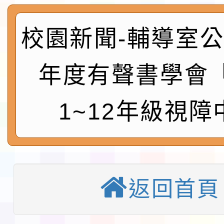
展演活動實施計畫」11
社團法人中華民國畫廊
請一案
026 ART TAIPEI
本校115學年度第1學
校園新聞-輔導室公告
會」之「藝術教育日」
第2次招考代課鐘點教
115 年度兒童課後照顧
年度有聲書學會
告(採1次公告分次招考)
0 小時業訓練課程
轉知本市體育總會划船
1~12年級視障
「115年桃園市運動會
「114-115年度COVI
錦標賽」海洋艇及SUP
計畫」公費接種對象擴
115學年度迎新活動暨
域)，申請變更地點
會活動流程表
函轉桃園市童軍會辦理桃
返回首頁
童軍小隊長訓練營活動
檢送「桃園市115學年