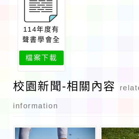
114年度有
聲書學會全
國112年級
檔案下載
視障中小學
生家長及特
教老師資訊
校園新聞-相關內容
rela
輔具教學課
程及服務資
information
源介紹