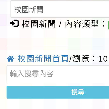
賽實施要點」1份
本市「115學年度學生
程安排一案
校園新聞 / 內容類型：
「桃園市補助參觀特色
展演活動實施計畫」11
社團法人中華民國畫廊
請一案
026 ART TAIPEI
本校115學年度第1學
校園新聞首頁
/瀏覽：10
會」之「藝術教育日」
第2次招考代課鐘點教
115 年度兒童課後照顧
告(採1次公告分次招考)
0 小時業訓練課程
轉知本市體育總會划船
搜尋
「115年桃園市運動會
「114-115年度COVI