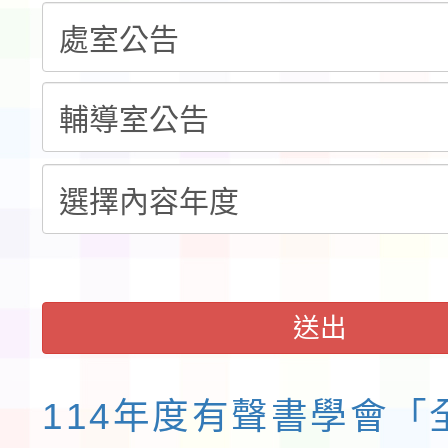
錦標賽」海洋艇及SUP
計畫」公費接種對象擴
115學年度迎新活動暨
域)，申請變更地點
會活動流程表
函轉桃園市童軍會辦理桃
童軍小隊長訓練營活動
送出
114年度有聲書學會「