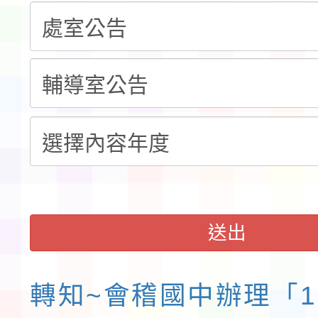
告(不再辦理後續甄選)
賽實施要點」1份
本市「115學年度學生
程安排一案
「桃園市補助參觀特色
展演活動實施計畫」11
請一案
送出
轉知~會稽國中辦理「1