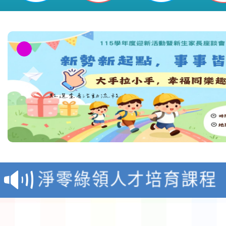
教育部校安中心白海豚
報
淨零綠領人才培育課程
檢送桃園市115學年度