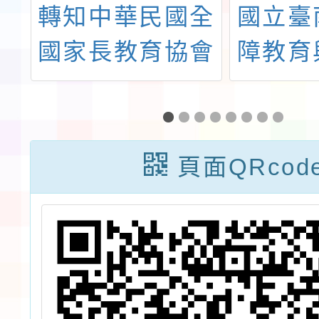
小
轉知中華民國全
國立臺
年
國家長教育協會
障教育
中
（以下簡稱全家
心辦理
扶
協）辦理「 115
年度視
動
年國民小學學生
師UE
頁面QRcod
十
家長宣導說明
36小
材
會」
次」
計
（含相
因