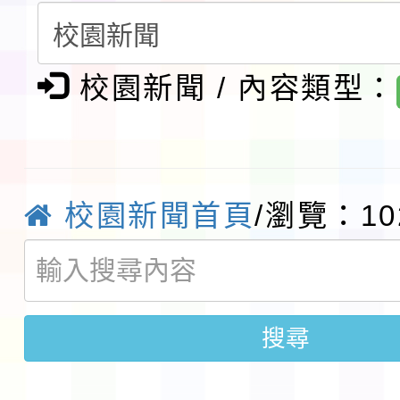
請一案
報
淨零綠領人才培育課程
校園新聞 / 內容類型：
檢送桃園市115學年度
及師生本土語及新住民
115年食農教育專業人
實施要點各1份
程
函轉國家通訊傳播委員會
校園新聞首頁
/瀏覽：10
鎮韌性（防空）演習－
「115年金融知識線上
速演練執行計畫」
法」
本校115學年度第1學
搜尋
第3次招考代課鐘點教
檢送「桃園市115學年