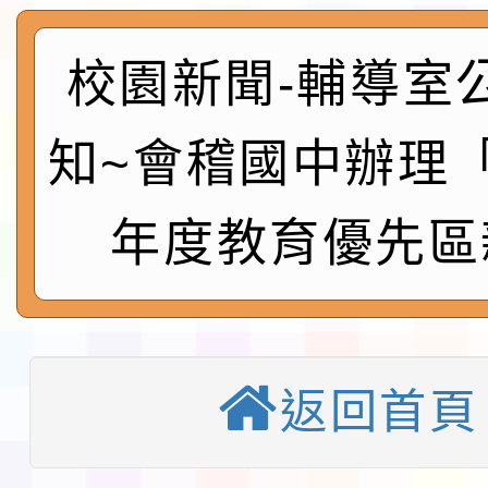
及師生本土語及新住民
115年食農教育專業人
實施要點各1份
校園新聞-輔導室
程
函轉國家通訊傳播委員會
鎮韌性（防空）演習－
「115年金融知識線上
知~會稽國中辦理「
速演練執行計畫」
法」
本校115學年度第1學
年度教育優先區
第3次招考代課鐘點教
檢送「桃園市115學年
告(不再辦理後續甄選)
賽實施要點」1份
本市「115學年度學生
返回首頁
程安排一案
「桃園市補助參觀特色
展演活動實施計畫」11
教育部校安中心白海豚