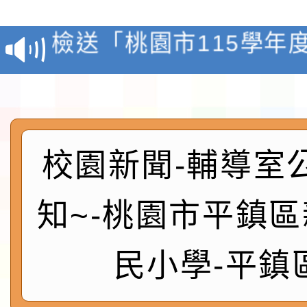
第3次招考代課鐘點教
檢送「桃園市115學年
告(不再辦理後續甄選)
賽實施要點」1份
本市「115學年度學生
程安排一案
「桃園市補助參觀特色
展演活動實施計畫」11
社團法人中華民國畫廊
校園新聞-輔導室
請一案
026 ART TAIPEI
本校115學年度第1學
知~-桃園市平鎮
會」之「藝術教育日」
第2次招考代課鐘點教
115 年度兒童課後照顧
民小學-平鎮
告(採1次公告分次招考)
0 小時業訓練課程
轉知本市體育總會划船