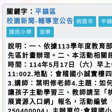
關鍵字：
平鎮區
校園新聞-輔導室公告
桃園市
平
國民小學
音樂
說明：一、依據113學年度教育
先區計畫辦理。二、本活動相關訊
時間：114年5月17日（六）早上9
11:002.地點：會稽國小誠實樓
3.講師：葉明修老師4.主題：如
讓孩子主動學習三、教師請至「
展資源入口網」報名，活動編號「E
250400004」主辦單位:會稽