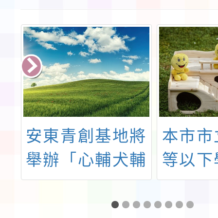
孝
安東青創基地將
本市市
孝
舉辦「心輔犬輔
等以下
比
導教育工作坊」
兒園1
徵
月薪制