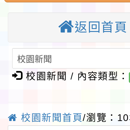
「115年桃園市運動會
「114-115年度COVI
錦標賽」海洋艇及SUP
計畫」公費接種對象擴
115學年度迎新活動暨
返回首頁
域)，申請變更地點
會活動流程表
本校115學年度第1學
第3次招考代課鐘點教
檢送「桃園市115學年
告(不再辦理後續甄選)
賽實施要點」1份
本市「115學年度學生
校園新聞 / 內容類型：
程安排一案
「桃園市補助參觀特色
展演活動實施計畫」11
社團法人中華民國畫廊
校園新聞首頁
/瀏覽：10
請一案
026 ART TAIPEI
本校115學年度第1學