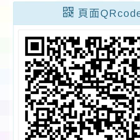
助理人
頁面QRcod
參