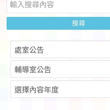
會」之「藝術教育日」
第2次招考代課鐘點教
115 年度兒童課後照顧
搜尋
告(採1次公告分次招考)
0 小時業訓練課程
轉知本市體育總會划船
「115年桃園市運動會
「114-115年度COVI
錦標賽」海洋艇及SUP
計畫」公費接種對象擴
115學年度迎新活動暨
域)，申請變更地點
會活動流程表