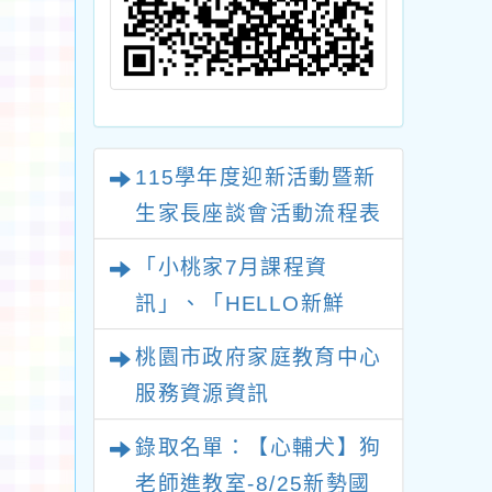
115學年度迎新活動暨新
生家長座談會活動流程表
「小桃家7月課程資
訊」、「HELLO新鮮
人」、「數位教養練習
桃園市政府家庭教育中心
題」、「青少年家長讀書
服務資源資訊
會」、「親密關係工作
錄取名單：【心輔犬】狗
坊」、「祖孫樂淘桃創意
老師進教室-8/25新勢國
照片徵件活動」