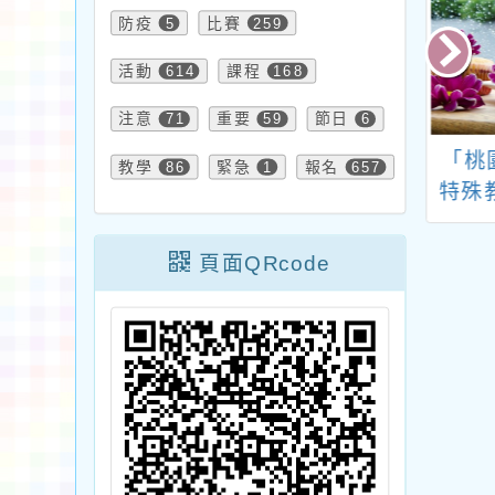
防疫
5
比賽
259
活動
614
課程
168
注意
71
重要
59
節日
6
~台灣非營利組織
國立臺南大學辦理
「桃
教學
86
緊急
1
報名
657
協會舉辦「快樂
114年視覺障礙視力
特殊
 暑假-幸福發芽成
評量與閱讀媒介研習
員總
長營」
頁面QRcode