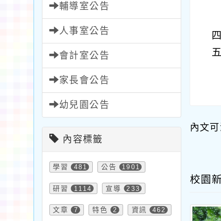
輔導室公告
人事室公告
會計室公告
家長會公告
幼兒園公告
內文可
內容標籤
學習
481
公告
1901
校園
研習
1114
宣導
233
文章
7
特色
2
資訊
462