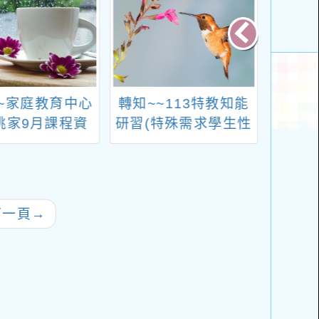
~家庭教育中心
轉知~~113特教知能
轉知
桃家9月課程資
研習(特殊需求學生性
113
訊」
平議題)
習扶
動計
~1：
18小
下一頁
→