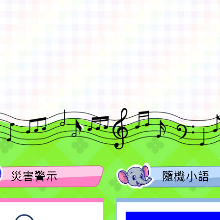
gle、Firefox、Vivaldi、Opera
支援行
 2.5.11
網站語系：zh-TW
eil網站設計工坊
徐嘉裕 Neil hsu
災害警示
隨機小語