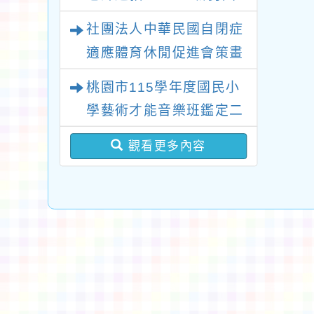
小場次
社團法人中華民國自閉症
適應體育休閒促進會策畫
辦理2026新北市第十二
桃園市115學年度國民小
屆“點亮星光、愛心永傳”
學藝術才能音樂班鑑定二
關懷自閉症公益路跑活動
次招生 新勢國小鑑定結
觀看更多內容
果-錄取公告