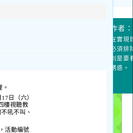
上
方
區
塊
理。
17日（六）
樓四樓視聽教
何不吼不叫、
，活動編號