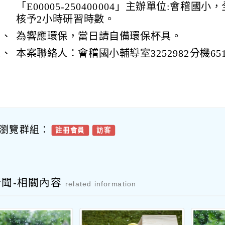
「E00005-250400004」主辦單位:會稽國
核予2小時研習時數。
四、
為響應環保，當日請自備環保杯具。
五、
本案聯絡人：會稽國小輔導室3252982分機6
瀏覽群組：
註冊會員
訪客
新聞-相關內容
related information