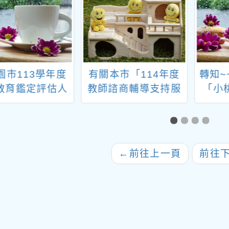
園市113學年度
有關本市「114年度
轉知~
教育鑑定評估人
教師諮商輔導支持服
「小
體培訓課程辦」
務」9-12月教師線上
研習日期調整
研習課程與實體工作
坊一案
←
前往上一頁
前往