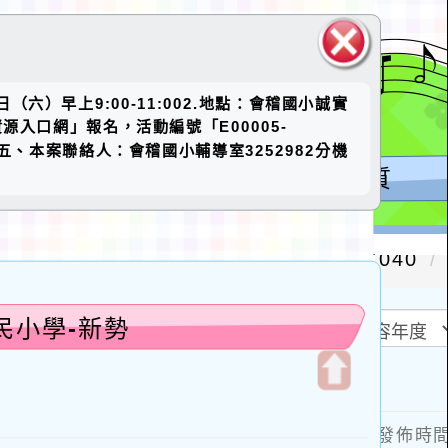
關閉區
六）早上9:00-11:002.地點：會稽國小誠實
塊
入口網」報名，活動編號「E00005-
五、本案聯絡人：會稽國小輔導室3252982分機
民小學-新勢
開
啟