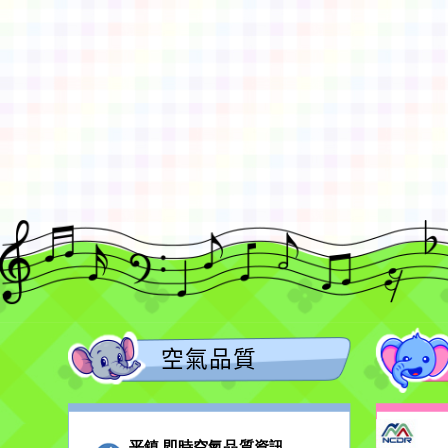
佈景版本：
neilctes
適用瀏覽器：Edge、Goo
Xoops版本：
XOOPS
Xoops
網站設計
：
N
Xoops網站設計者：
空氣品質