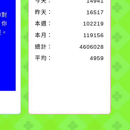
今天：
14941
作者：網路小語
昨天：
16517
你對
一杯清水因滴入一滴污
；你
水而變污濁，一杯污水
本週：
102219
哭。
卻不會因一滴清水的存
本月：
119156
在而變清澈。
總計：
4606028
平均：
4959