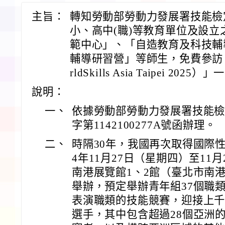
主旨：
轉知勞動部勞動力發展署技能檢
小、高中(職)等教育單位及設
範中心」、「自造教育及科技輔
輔導研習營」等師生，免費參訪「
rldSkills Asia Taipei 20
說明：
一、
依據勞動部勞動力發展署技能檢定
字第1142100277A號函辦理。
二、
時隔30年，我國再次取得國際性
4年11月27日（星期四）至11
南港展覽館1、2館（臺北市南港
舉辦，預定舉辦青年組37個職類
表演職類的技能競賽，迎接上
選手，其中包含超過28個亞洲的