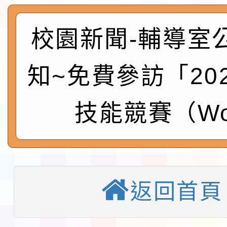
社團法人中華民國畫廊
請一案
026 ART TAIPEI
本校115學年度第1學
校園新聞-輔導室
會」之「藝術教育日」
第2次招考代課鐘點教
115 年度兒童課後照顧
知~免費參訪「20
告(採1次公告分次招考)
0 小時業訓練課程
轉知本市體育總會划船
技能競賽（Wo
「115年桃園市運動會
「114-115年度COVI
錦標賽」海洋艇及SUP
計畫」公費接種對象擴
115學年度迎新活動暨
域)，申請變更地點
會活動流程表
函轉桃園市童軍會辦理桃
返回首頁
童軍小隊長訓練營活動
檢送「桃園市115學年