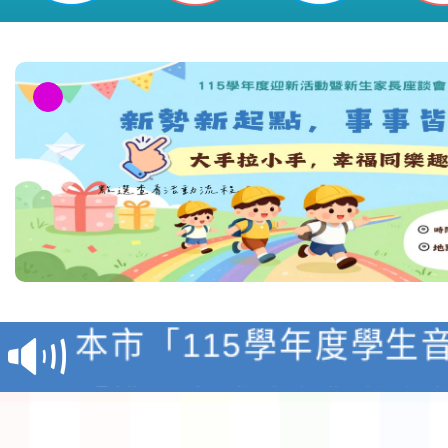
檢送「桃園市115學年
賽實施要點」1份
本市「115學年度學生
程安排一案
「桃園市補助參觀特色
展演活動實施計畫」11