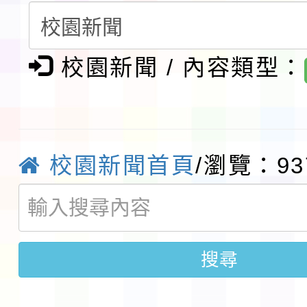
賽實施要點」1份
本市「115學年度學生
程安排一案
「桃園市補助參觀特色
校園新聞 / 內容類型：
展演活動實施計畫」11
社團法人中華民國畫廊
請一案
026 ART TAIPEI
本校115學年度第1學
校園新聞首頁
/瀏覽：93
會」之「藝術教育日」
第2次招考代課鐘點教
115 年度兒童課後照顧
告(採1次公告分次招考)
0 小時業訓練課程
轉知本市體育總會划船
搜尋
「115年桃園市運動會
「114-115年度COVI
錦標賽」海洋艇及SUP