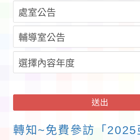
計畫」公費接種對象擴
115學年度迎新活動暨
域)，申請變更地點
會活動流程表
函轉桃園市童軍會辦理桃
童軍小隊長訓練營活動
送出
轉知~免費參訪「202