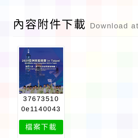
內容附件下載
Download a
37673510
0e1140043
719attach
檔案下載
11