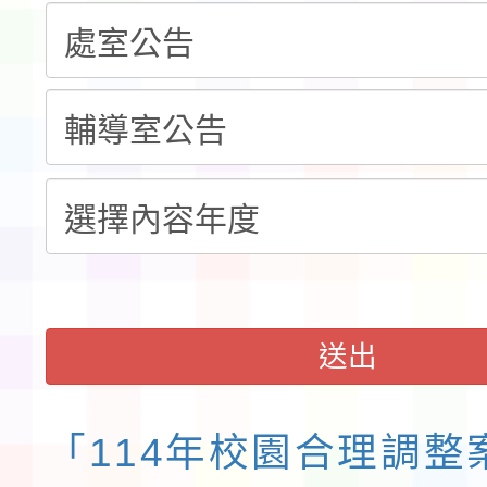
告(不再辦理後續甄選)
賽實施要點」1份
本市「115學年度學生
程安排一案
「桃園市補助參觀特色
展演活動實施計畫」11
請一案
送出
「114年校園合理調整