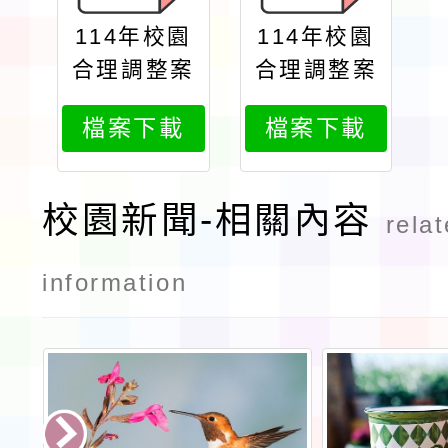
114年校園
114年校園
合理調整案
合理調整案
例徵選辦法
例徵選辦法
檔案下載
檔案下載
爰因實務辦
爰因實務辦
理需求延長
理需求延長
徵件期限至
徵件期限至
校園新聞-相關內容
rela
114年11月
114年11月
28日2
28日
information