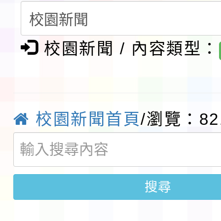
請一案
報
淨零綠領人才培育課程
校園新聞 / 內容類型：
檢送桃園市115學年度
及師生本土語及新住民
115年食農教育專業人
實施要點各1份
程
函轉國家通訊傳播委員會
校園新聞首頁
/瀏覽：82
鎮韌性（防空）演習－
「115年金融知識線上
速演練執行計畫」
法」
本校115學年度第1學
搜尋
第3次招考代課鐘點教
檢送「桃園市115學年