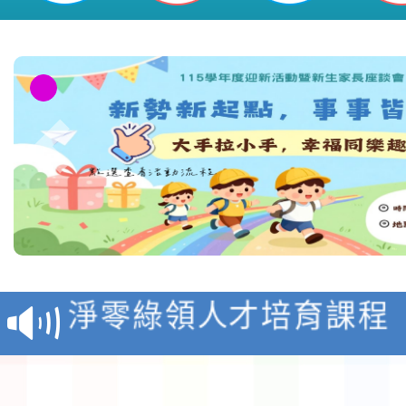
教育部校安中心白海豚
報
淨零綠領人才培育課程
檢送桃園市115學年度