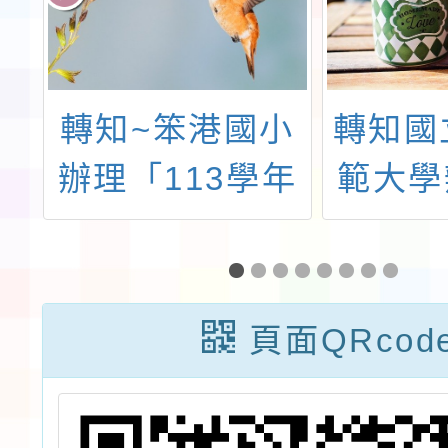
獎
轉知~笨港國小
轉知國
理
辦理「113學年
範大學
教
度教育優先區親
年度「
師
職教育講座-親
發展網
法
子溝通，這樣做
教學支
頁面QRcod
就對了!」，
之「生
材課