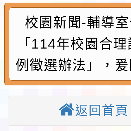
及師生本土語及新住民
115年食農教育專業人
實施要點各1份
程
函轉國家通訊傳播委員會
校園新聞-輔導室
鎮韌性（防空）演習－
「115年金融知識線上
「114年校園合
速演練執行計畫」
法」
本校115學年度第1學
例徵選辦法」，爰
第3次招考代課鐘點教
檢送「桃園市115學年
告(不再辦理後續甄選)
賽實施要點」1份
本市「115學年度學生
程安排一案
「桃園市補助參觀特色
返回首頁
展演活動實施計畫」11
教育部校安中心白海豚