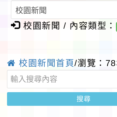
請一案
報
淨零綠領人才培育課程
校園新聞 / 內容類型：
檢送桃園市115學年度
及師生本土語及新住民
115年食農教育專業人
實施要點各1份
程
函轉國家通訊傳播委員會
校園新聞首頁
/瀏覽：78
鎮韌性（防空）演習－
「115年金融知識線上
速演練執行計畫」
法」
本校115學年度第1學
搜尋
第3次招考代課鐘點教
檢送「桃園市115學年