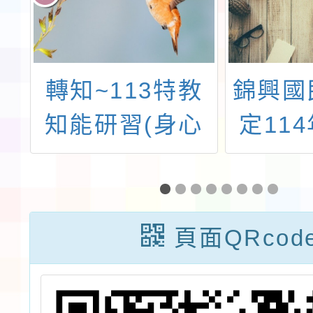
庭
轉知~113特教
錦興國
資
知能研習(身心
定114
障礙學生的鑑
日辦理
定、教學與輔
度特教
導)
因故
頁面QRcod