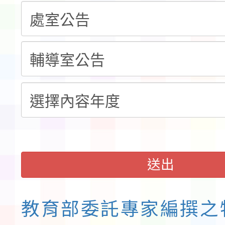
告(不再辦理後續甄選)
賽實施要點」1份
本市「115學年度學生
程安排一案
「桃園市補助參觀特色
展演活動實施計畫」11
請一案
送出
教育部委託專家編撰之