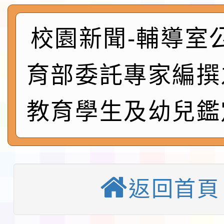
及師生本土語及新住民
115年食農教育專業人
實施要點各1份
程
函轉國家通訊傳播委員會
校園新聞-輔導室
鎮韌性（防空）演習－
「115年金融知識線上
育部委託專家編撰
速演練執行計畫」
法」
本校115學年度第1學
教育學生及幼兒鑑
第3次招考代課鐘點教
檢送「桃園市115學年
告(不再辦理後續甄選)
賽實施要點」1份
本市「115學年度學生
程安排一案
「桃園市補助參觀特色
返回首頁
展演活動實施計畫」11
教育部校安中心白海豚