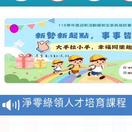
教育部校安中心白海豚
報
淨零綠領人才培育課程
檢送桃園市115學年度