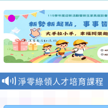
教育部校安中心白海豚
報
淨零綠領人才培育課程
檢送桃園市115學年度
及師生本土語及新住民
115年食農教育專業人