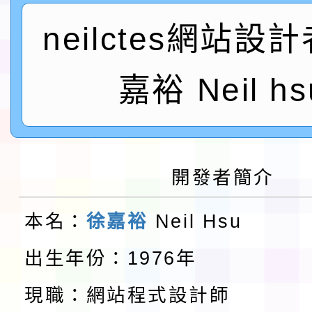
實施要點各1份
neilctes網站設
程
函轉國家通訊傳播委員會
鎮韌性（防空）演習－
「115年金融知識線上
嘉裕 Neil hs
速演練執行計畫」
法」
本校115學年度第1學
第3次招考代課鐘點教
檢送「桃園市115學年
開發者簡介
告(不再辦理後續甄選)
賽實施要點」1份
本市「115學年度學生
本名：
徐嘉裕
Neil Hsu
程安排一案
「桃園市補助參觀特色
出生年份：1976年
展演活動實施計畫」11
教育部校安中心白海豚
現職：網站程式設計師