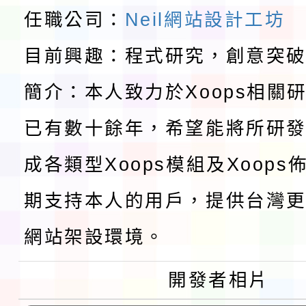
請一案
報
淨零綠領人才培育課程
任職公司：
Neil網站設計工坊
目前興趣：程式研究，創意突
檢送桃園市115學年度
簡介：本人致力於Xoops相關
及師生本土語及新住民
115年食農教育專業人
已有數十餘年，希望能將所研
實施要點各1份
程
函轉國家通訊傳播委員會
成各類型Xoops模組及Xoop
鎮韌性（防空）演習－
「115年金融知識線上
期支持本人的用戶，提供台灣更
速演練執行計畫」
法」
本校115學年度第1學
網站架設環境。
第3次招考代課鐘點教
檢送「桃園市115學年
開發者相片
告(不再辦理後續甄選)
賽實施要點」1份
本市「115學年度學生