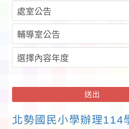
告(不再辦理後續甄選)
賽實施要點」1份
本市「115學年度學生
程安排一案
「桃園市補助參觀特色
展演活動實施計畫」11
請一案
送出
北勢國民小學辦理114