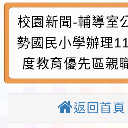
及師生本土語及新住民
115年食農教育專業人
實施要點各1份
程
函轉國家通訊傳播委員會
校園新聞-輔導室
鎮韌性（防空）演習－
「115年金融知識線上
勢國民小學辦理1
速演練執行計畫」
法」
本校115學年度第1學
度教育優先區親
第3次招考代課鐘點教
檢送「桃園市115學年
告(不再辦理後續甄選)
賽實施要點」1份
本市「115學年度學生
程安排一案
「桃園市補助參觀特色
返回首頁
展演活動實施計畫」11
教育部校安中心白海豚