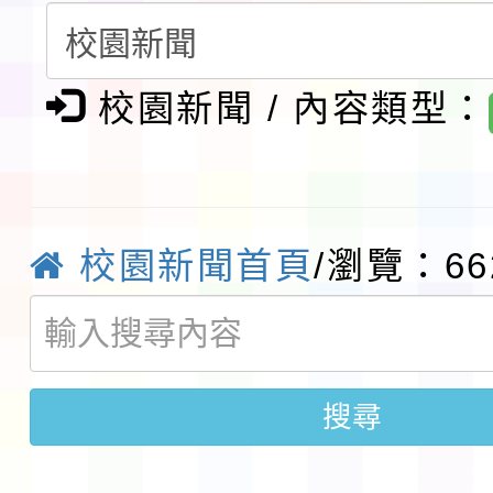
請一案
報
淨零綠領人才培育課程
校園新聞 / 內容類型：
檢送桃園市115學年度
及師生本土語及新住民
115年食農教育專業人
實施要點各1份
程
函轉國家通訊傳播委員會
校園新聞首頁
/瀏覽：66
鎮韌性（防空）演習－
「115年金融知識線上
速演練執行計畫」
法」
本校115學年度第1學
搜尋
第3次招考代課鐘點教
檢送「桃園市115學年