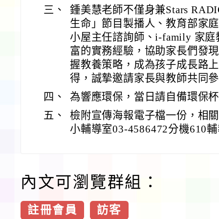
三、
鍾美慧老師不僅身兼Stars R
生命」節目製播人、教育部家
小屋主任諮詢師、i-family
富的實務經驗，協助家長們發
握教養策略，成為孩子成長路
得，誠摯邀請家長與教師共同
四、
為響應環保，當日請自備環保杯
五、
檢附宣傳海報電子檔一份，相
小輔導室03-4586472分機61
內文可瀏覽群組：
註冊會員
訪客