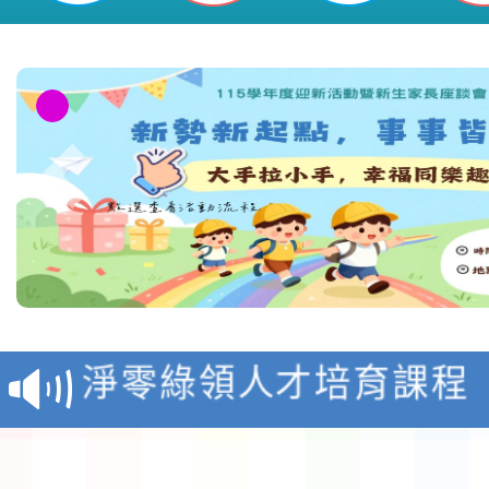
教育部校安中心白海豚
報
淨零綠領人才培育課程
檢送桃園市115學年度