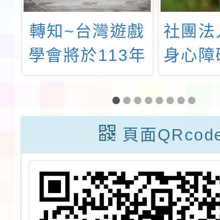
轉知~台灣遊戲
社團法
學會將於113年
身心障
8月24、25日舉
理「經
辦【2024台灣
推廣
遊戲治療師認證
頁面QRcod
積分課程】：
「藝遊未盡-透
過遊戲與創作探