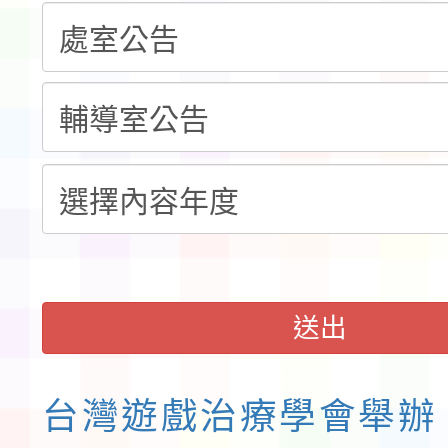
錦標賽」海洋艇及SUP
計畫」公費接種對象擴
115學年度迎新活動暨
域)，申請變更地點
會活動流程表
函轉桃園市童軍會辦理桃
童軍小隊長訓練營活動
送出
台灣遊戲治療學會舉辦