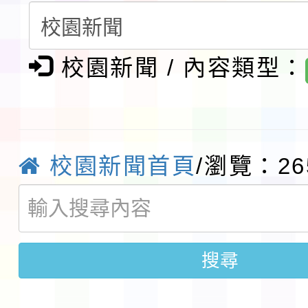
賽實施要點」1份
本市「115學年度學生
程安排一案
校園新聞 / 內容類型：
「桃園市補助參觀特色
展演活動實施計畫」11
社團法人中華民國畫廊
請一案
026 ART TAIPEI
本校115學年度第1學
校園新聞首頁
/瀏覽：26
會」之「藝術教育日」
第2次招考代課鐘點教
115 年度兒童課後照顧
告(採1次公告分次招考)
0 小時業訓練課程
轉知本市體育總會划船
搜尋
「115年桃園市運動會
「114-115年度COVI