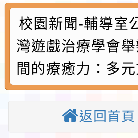
展演活動實施計畫」11
社團法人中華民國畫廊
請一案
026 ART TAIPEI
本校115學年度第1學
校園新聞-輔導室
會」之「藝術教育日」
第2次招考代課鐘點教
115 年度兒童課後照顧
灣遊戲治療學會舉
告(採1次公告分次招考)
0 小時業訓練課程
轉知本市體育總會划船
間的療癒力：多元
「115年桃園市運動會
「114-115年度COVI
錦標賽」海洋艇及SUP
計畫」公費接種對象擴
115學年度迎新活動暨
域)，申請變更地點
會活動流程表
函轉桃園市童軍會辦理桃
返回首頁
童軍小隊長訓練營活動
檢送「桃園市115學年