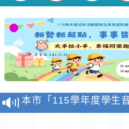
檢送「桃園市115學年
賽實施要點」1份
本市「115學年度學生
程安排一案
「桃園市補助參觀特色