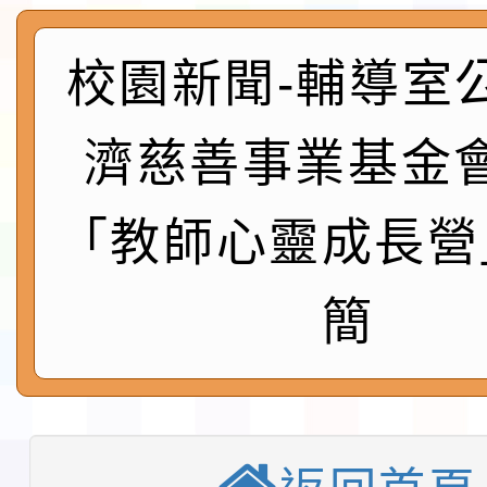
程安排一案
「桃園市補助參觀特色
校園新聞-輔導室
展演活動實施計畫」11
社團法人中華民國畫廊
請一案
026 ART TAIPEI
本校115學年度第1學
濟慈善事業基金
會」之「藝術教育日」
第2次招考代課鐘點教
115 年度兒童課後照顧
「教師心靈成長營
告(採1次公告分次招考)
0 小時業訓練課程
轉知本市體育總會划船
簡
「115年桃園市運動會
「114-115年度COVI
錦標賽」海洋艇及SUP
計畫」公費接種對象擴
115學年度迎新活動暨
域)，申請變更地點
會活動流程表
本校115學年度第1學