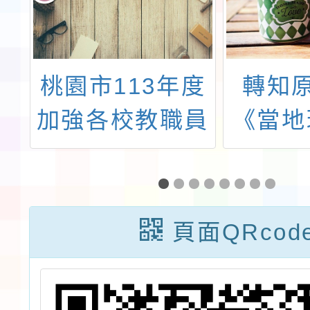
小
桃園市113年度
轉知
度
加強各校教職員
《當地
化
及家長特教知能
繃》及
職
研習
法》教
陪伴孩
頁面QRcod
與創作
境關懷