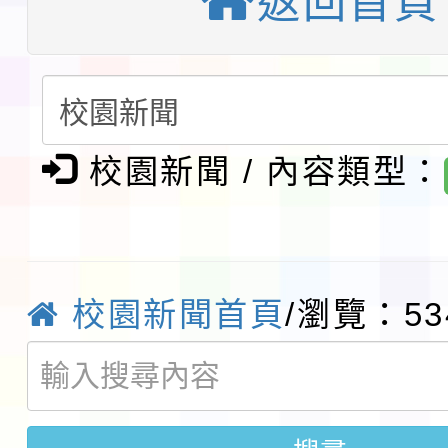
返回首頁
第3次招考代課鐘點教
檢送「桃園市115學年
告(不再辦理後續甄選)
賽實施要點」1份
本市「115學年度學生
程安排一案
「桃園市補助參觀特色
校園新聞 / 內容類型：
展演活動實施計畫」11
社團法人中華民國畫廊
請一案
026 ART TAIPEI
本校115學年度第1學
校園新聞首頁
/瀏覽：53
會」之「藝術教育日」
第2次招考代課鐘點教
115 年度兒童課後照顧
告(採1次公告分次招考)
0 小時業訓練課程
轉知本市體育總會划船