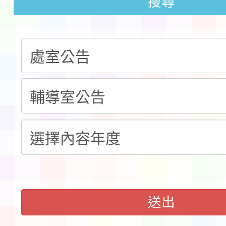
搜尋
「115年桃園市運動會
「114-115年度COVI
錦標賽」海洋艇及SUP
計畫」公費接種對象擴
115學年度迎新活動暨
域)，申請變更地點
會活動流程表
送出