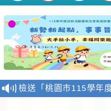
本校115學年度第1學
第3次招考代課鐘點教
檢送「桃園市115學年
告(不再辦理後續甄選)
賽實施要點」1份
本市「115學年度學生