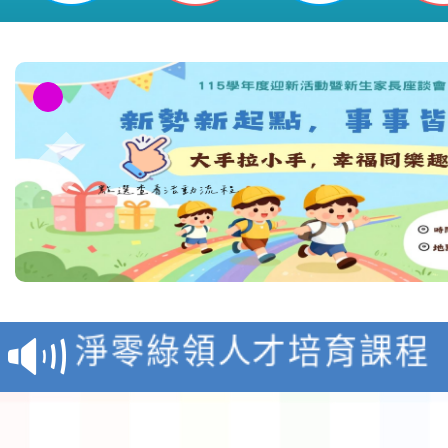
教育部校安中心白海豚
報
淨零綠領人才培育課程
檢送桃園市115學年度