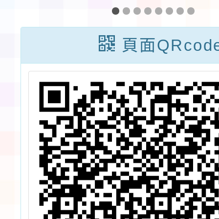
家
國中銜接營暨爸
生簡章
共
媽的選修課」國
年度國
頁面QRcod
孩
中生營隊活動
術才能
應
定招