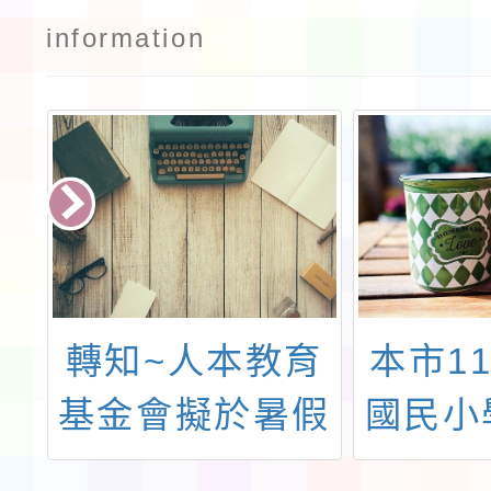
information
小
轉知~人本教育
本市1
年
基金會擬於暑假
國民小
親
期間辦理「前進
能音樂