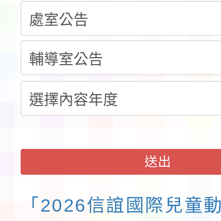
告(不再辦理後續甄選)
賽實施要點」1份
本市「115學年度學生
程安排一案
「桃園市補助參觀特色
展演活動實施計畫」11
請一案
送出
「2026信誼國際兒童