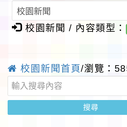
請一案
報
淨零綠領人才培育課程
校園新聞 / 內容類型：
檢送桃園市115學年度
及師生本土語及新住民
115年食農教育專業人
實施要點各1份
程
函轉國家通訊傳播委員會
校園新聞首頁
/瀏覽：58
鎮韌性（防空）演習－
「115年金融知識線上
速演練執行計畫」
法」
本校115學年度第1學
搜尋
第3次招考代課鐘點教
檢送「桃園市115學年