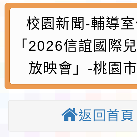
及師生本土語及新住民
115年食農教育專業人
實施要點各1份
程
校園新聞-輔導室
函轉國家通訊傳播委員會
鎮韌性（防空）演習－
「115年金融知識線上
「2026信誼國際
速演練執行計畫」
法」
本校115學年度第1學
放映會」-桃園
第3次招考代課鐘點教
檢送「桃園市115學年
告(不再辦理後續甄選)
賽實施要點」1份
本市「115學年度學生
程安排一案
「桃園市補助參觀特色
返回首頁
展演活動實施計畫」11
教育部校安中心白海豚