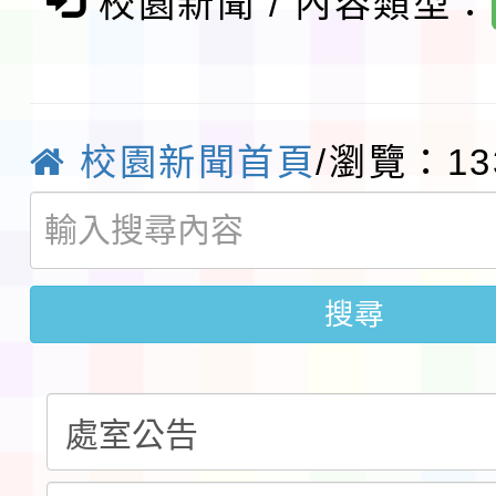
本市「115學年度學生
校園新聞 / 內容類型：
程安排一案
「桃園市補助參觀特色
展演活動實施計畫」11
社團法人中華民國畫廊
校園新聞首頁
/瀏覽：13
請一案
026 ART TAIPEI
本校115學年度第1學
會」之「藝術教育日」
第2次招考代課鐘點教
115 年度兒童課後照顧
搜尋
告(採1次公告分次招考)
0 小時業訓練課程
轉知本市體育總會划船
「115年桃園市運動會
「114-115年度COVI
錦標賽」海洋艇及SUP
計畫」公費接種對象擴
115學年度迎新活動暨