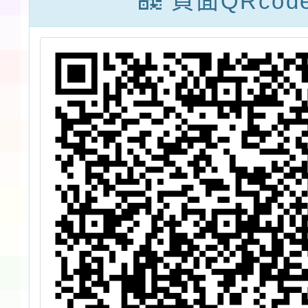
頁面QRcod
德
教
項