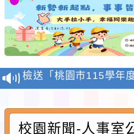
本校115學年度第1學
第3次招考代課鐘點教
檢送「桃園市115學年
告(不再辦理後續甄選)
賽實施要點」1份
本市「115學年度學生
程安排一案
「桃園市補助參觀特色
展演活動實施計畫」11
社團法人中華民國畫廊
校園新聞-人事室