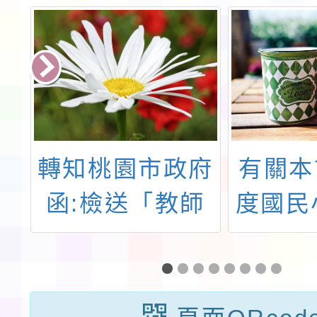
3
轉知桃園市政府
有關本
小
函:檢送「教師
度國民
師
請假規則」發布
兒園教
務
令影本及修正條
聘積分
新
文各1份
內介聘