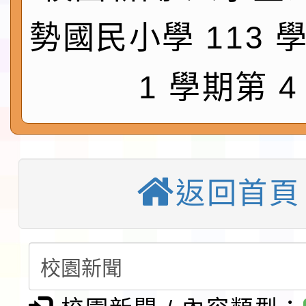
請一案
026 ART TAIPEI
本校115學年度第1學
勢國民小學 113 
會」之「藝術教育日」
第2次招考代課鐘點教
115 年度兒童課後照顧
1 學期第 4
告(採1次公告分次招考)
0 小時業訓練課程
轉知本市體育總會划船
「115年桃園市運動會
「114-115年度COVI
錦標賽」海洋艇及SUP
計畫」公費接種對象擴
115學年度迎新活動暨
返回首頁
域)，申請變更地點
會活動流程表
本校115學年度第1學
第3次招考代課鐘點教
檢送「桃園市115學年
告(不再辦理後續甄選)
賽實施要點」1份