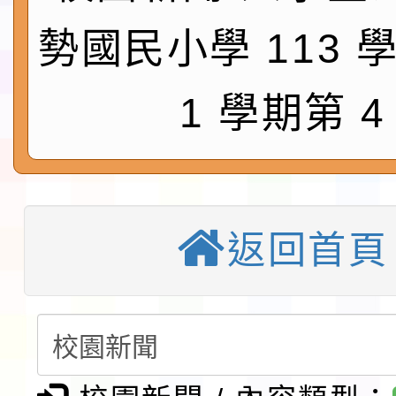
鎮韌性（防空）演習－
「115年金融知識線上
勢國民小學 113 
速演練執行計畫」
法」
本校115學年度第1學
1 學期第 4
第3次招考代課鐘點教
檢送「桃園市115學年
告(不再辦理後續甄選)
賽實施要點」1份
本市「115學年度學生
程安排一案
「桃園市補助參觀特色
返回首頁
展演活動實施計畫」11
教育部校安中心白海豚
請一案
報
淨零綠領人才培育課程